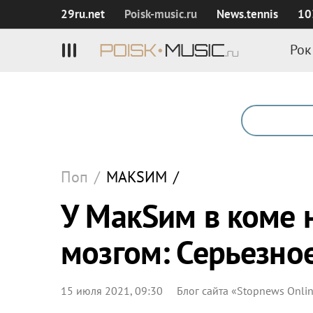
29ru.net
Poisk‑music.ru
News.tennis
10
Рок
Поп
/
МАКSИМ
/
У МакSим в коме 
мозгом: Серьезно
15 июля 2021, 09:30
Блог сайта «Stopnews Onli