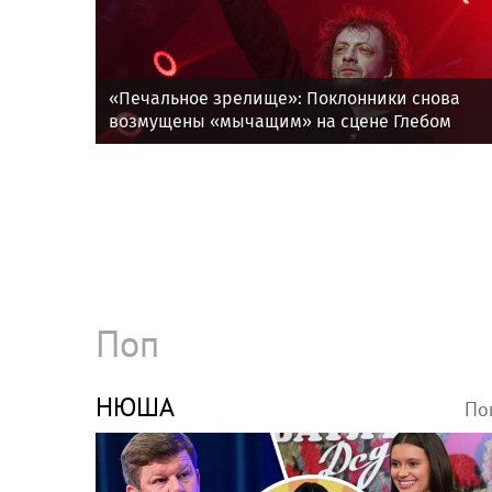
«Печальное зрелище»: Поклонники снова
возмущены «мычащим» на сцене Глебом
Самойловым
Поп
НЮША
По