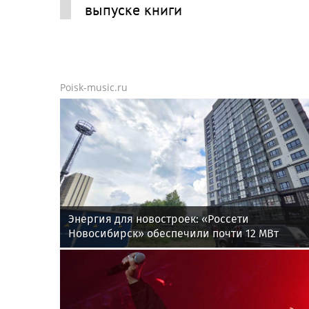
выпуске книги
Poisk-music.ru
Энергия для новостроек: «Россети
Новосибирск» обеспечили почти 12 МВт
мощности для новых жилых кварталов