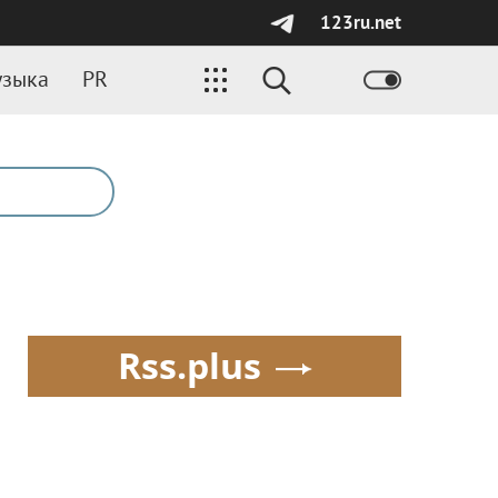
123ru.net
зыка
PR
Rss.plus