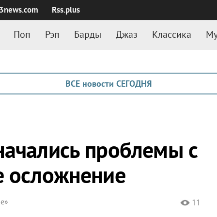
3news.com
Rss.plus
Поп
Рэп
Барды
Джаз
Классика
Му
ВСЕ новости СЕГОДНЯ
начались проблемы с
е осложнение
ne»
11