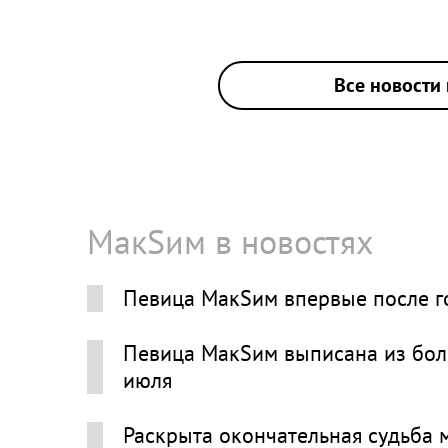
Все новости 
МакSим в новостях
Певица МакSим впервые после г
Певица МакSим выписана из боль
июля
Раскрыта окончательная судьба 