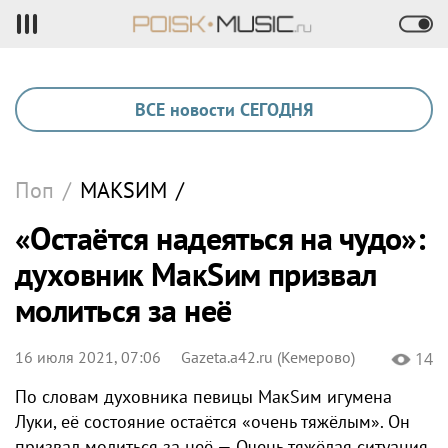
ВСЕ новости СЕГОДНЯ
Поп
/
МАКSИМ
/
«Остаётся надеяться на чудо»:
духовник МакSим призвал
молиться за неё
16 июля 2021, 07:06
Gazeta.a42.ru (Кемерово)
14
По словам духовника певицы МакSим игумена
Луки, её состояние остаётся «очень тяжёлым». Он
призвал молиться за неё — Очень тяжёлая ситуация