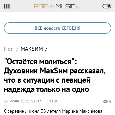
ВСЕ новости СЕГОДНЯ
Поп
/
МАКSИМ
/
"Остаётся молиться":
Духовник МакSим рассказал,
что в ситуации с певицей
надежда только на одно
16 июля 2021, 12:07
L!FE.ru
9
С середины июня 38-летняя Марина Максимова