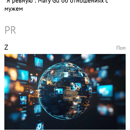
"Я ревную": Mary Gu об отношениях с
мужем
PR
Z
Поп