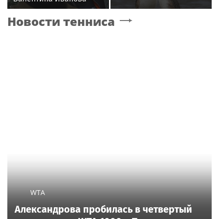
снялась с годовалой
Новости тенниса
дочерью в парной
фотосессии
WTA
Александрова пробилась в четвертый