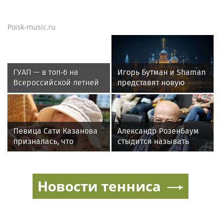
Poisk-music.ru
ГУАП — в топ‑6 на
Игорь Бутман и Shaman
Всероссийской летней
представят новую
Универсиаде по
премьеру 27 октября
спортивному
ориентированию
Певица Сати Казанова
Александр Розенбаум
призналась, что
стыдится называть
назвала дочь в честь
себя звездой
индуистской богини
Новости тенниса