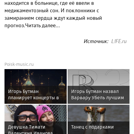
находится в больнице, где её ввели в
медикаментозный сон. И поклонники с
замиранием сердца ждут каждый новый
прогноз.Читать далее...
Источник:
L!FE.ru
Poisk-music.ru
Игорь Бутман
Игорь Бутман назвал
планирует концерты в
Варвару Убель лучшим
Бразилии и Никарагуа
кандидатом на конкурс
в этом году
«Интервидение»
Девушка Тимати
Танец с подарками
Валентина Иванова