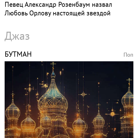
Певец Александр Розенбаум назвал
Любовь Орлову настоящей звездой
Джаз
БУТМАН
Поп