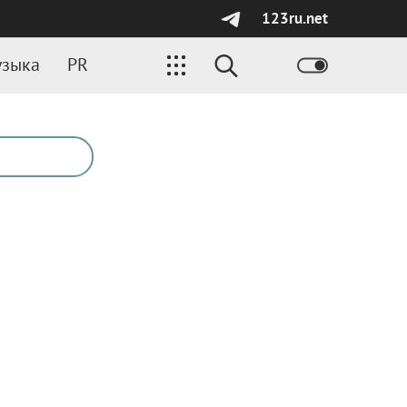
123ru.net
зыка
PR