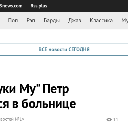
3news.com
Rss.plus
Поп
Рэп
Барды
Джаз
Классика
Му
ВСЕ новости СЕГОДНЯ
уки Му" Петр
я в больнице
овостей №1»
11