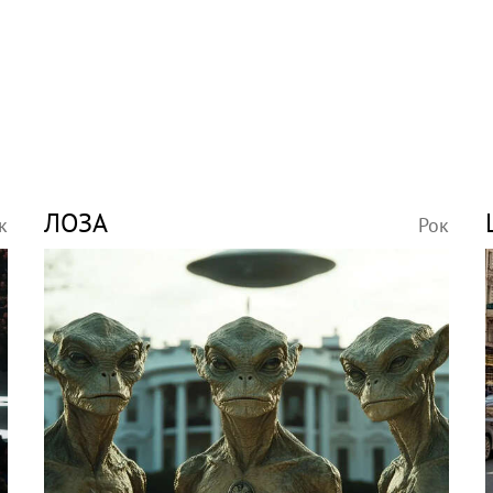
ЛОЗА
к
Рок