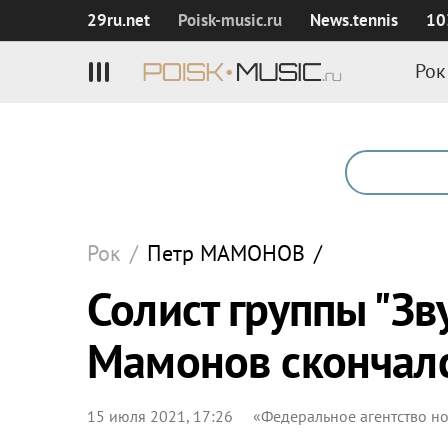
29ru.net
Poisk‑music.ru
News.tennis
10
Рок
Рок
/
Петр
МАМОНОВ
/
Солист группы "Зв
Мамонов скончалс
15 июля 2021, 17:26
«Федеральное агентство н