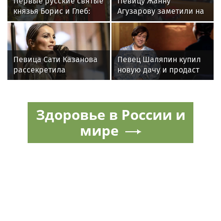
Первые русские святые
Певицу Жанну
князья Борис и Глеб:
Агузарову заметили на
история гибели и
отдыхе в загородном
почему их почитают до
отеле с 22-летним
сих пор
другом
Певица Сати Казанова
Певец Шаляпин купил
рассекретила
новую дачу и продаст
«безгрешное, чистое,
старую
любящее» имя своей
дочери
Здоровье в России и
мире