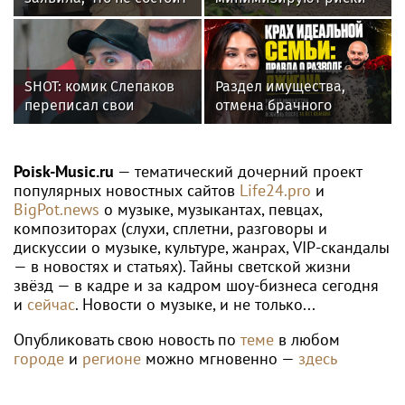
в отношениях с
повреждений ЛЭП за
молодым журналистом
счет масштабной
расчистки просек
SHOT: комик Слепаков
Раздел имущества,
переписал свои
отмена брачного
квартиры в РФ на
контракта и новые
родителей после
слухи: как живет
переезда
Джиган после развода с
Poisk-Music.ru
— тематический дочерний проект
Оксаной Самойловой
популярных новостных сайтов
Life24.pro
и
BigPot.news
о музыке, музыкантах, певцах,
композиторах (слухи, сплетни, разговоры и
дискуссии о музыке, культуре, жанрах, VIP-скандалы
— в новостях и статьях). Тайны светской жизни
звёзд — в кадре и за кадром шоу-бизнеса сегодня
и
сейчас
. Новости о музыке, и не только...
Опубликовать свою новость по
теме
в любом
городе
и
регионе
можно мгновенно —
здесь