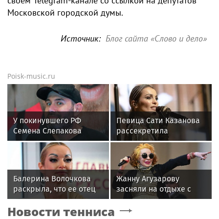
своем Telegram-канале со ссылкой на депутатов
Московской городской думы.
Источник:
Блог сайта «Слово и дело»
Poisk-music.ru
У покинувшего РФ
Певица Сати Казанова
Семена Слепакова
рассекретила
нашли еще две
«безгрешное, чистое,
квартиры в Москве
любящее» имя своей
дочери
Балерина Волочкова
Жанну Агузарову
раскрыла, что ее отец
засняли на отдыхе с
не может
22‑летним другом
Новости тенниса
восстановиться после