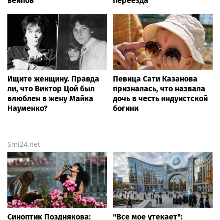
вейпов
переезда
Ищите женщину. Правда
Певица Сати Казанова
ли, что Виктор Цой был
призналась, что назвала
влюблен в жену Майка
дочь в честь индуистской
Науменко?
богини
Smi24.net
Синоптик Позднякова:
"Все мое утекает":