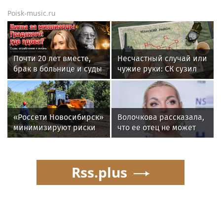
Poisk-music.ru
Почти 20 лет вместе,
Несчастный случай или
брак в больнице и суды
чужие руки: СК сузил
за миллиард: как
загадку Усольцевых до
сейчас живет вдова
двух версий
Александра Градского
«Россети Новосибирск»
Волочкова рассказала,
минимизируют риски
что ее отец не может
повреждений ЛЭП за
восстановиться после
счет масштабной
инсульта
расчистки просек
Rss.plus