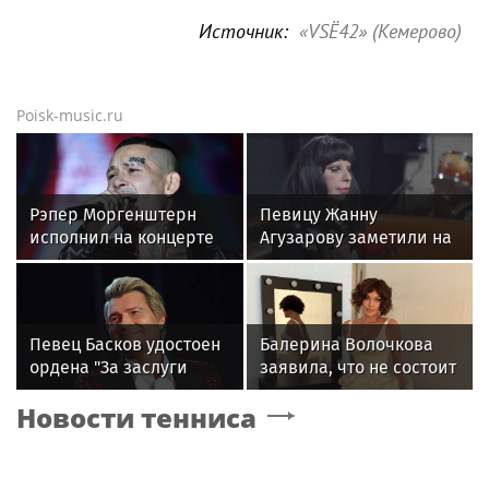
Источник:
«VSЁ42» (Кемерово)
Poisk-music.ru
Рэпер Моргенштерн
Певицу Жанну
исполнил на концерте
Агузарову заметили на
песню Мии Бойки
отдыхе в загородном
"Базовый минимум"
отеле с 22-летним
другом
Певец Басков удостоен
Балерина Волочкова
ордена "За заслуги
заявила, что не состоит
перед Отечеством" IV
в отношениях с
Новости тенниса
степени
молодым журналистом