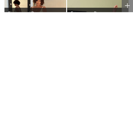
Балерина Волочкова
Балерина Волочкова
заявила, что не состоит
заявила, что у нее
в отношениях с
появилась гематома
молодым журналистом
после выхода на сцену
Рэпер ST получил
Врач объяснила, что
награду от Путина
происходит с резко
похудевшей Пугачёвой:
"Вылечить уже нельзя"
Poisk-Music.ru
— тематический дочерний проект
популярных новостных сайтов
Life24.pro
и
BigPot.news
о музыке, музыкантах, певцах,
композиторах (слухи, сплетни, разговоры и
дискуссии о музыке, культуре, жанрах, VIP-скандалы
— в новостях и статьях). Тайны светской жизни
звёзд — в кадре и за кадром шоу-бизнеса сегодня
и
сейчас
. Новости о музыке, и не только...
Опубликовать свою новость по
теме
в любом