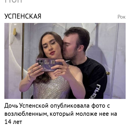
Архивный запрос Кортни Лав вновь
вернул внимание к делу Кобейна
КИНЧЕВ
Рок