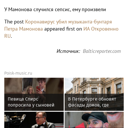
У Мамонова случился сепсис, ему произвели
The post
Коронавирус убил музыканта-бунтаря
Петра Мамонова
appeared first on
ИА Откровенно
RU
.
Источник:
Balticreporter.com
Poisk-music.ru
Певица Спирс
В Петербурге обновят
попросила у сыновей
фасады домов, где
прощения за ошибки
жили Чайковский и
прошлого
Тургенев