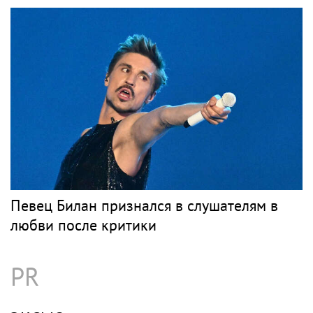
В Петербурге обновят фасады домов, где
жили Чайковский и Тургенев
Музыка
MARY GU
Рок