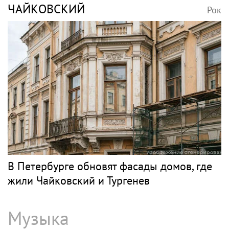
Игорь Бутман планирует концерты в
Бразилии и Никарагуа в этом году
Классика
НЕТРЕБКО
Рок