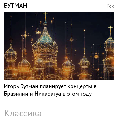
Певец Александр Розенбаум назвал
Любовь Орлову настоящей звездой
СЛЕПАКОВ
Рок
SHOT: комик Слепаков переписал свои