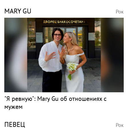
«Скучаю!»: Анна Нетребко трогательно
отреагировала на отъезд 17-летнего сына
в Данию
ЧАЙКОВСКИЙ
Рок