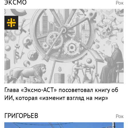
"Я ревную": Mary Gu об отношениях с
мужем
ПЕВЕЦ
Рок