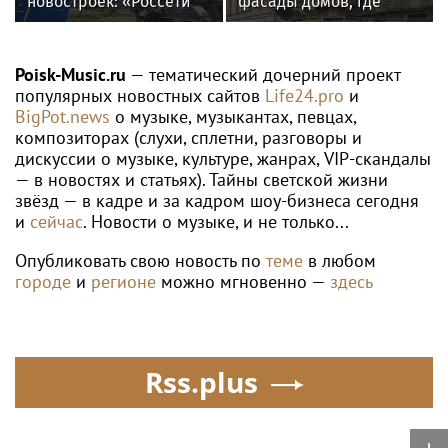
WTA
Россиянка Корнеева вышла в четвёртый
круг турнира WTA в Торонто
Poisk-music.ru