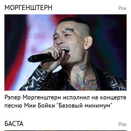
Дочь Успенской опубликовала фото с
возлюбленным, который моложе нее на
14 лет
ЛЕПС
Рок