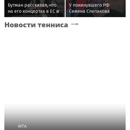
Бутман рассказал, что
У покинувшего РФ
на его концертах в ЕС и
Семена Слепакова
США протестовали
нашли еще две
Новости тенниса
проплаченные люди
квартиры в Москве
WTA