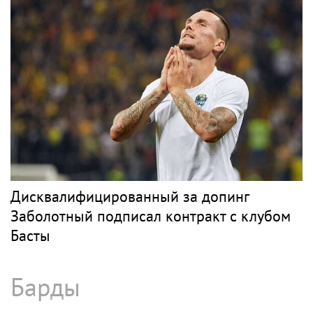
Григорий Лепс отменил концерты в Крыму
Рэп
МОРГЕНШТЕРН
Рок