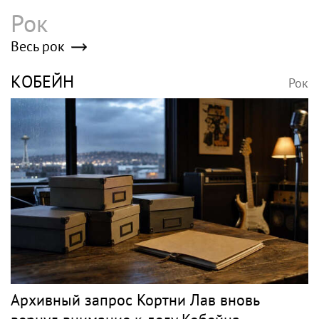
путь Петра Мамонова
Poisk-music.ru
Танец с подарками
Полина Гагарина
показала фигуру в
бикини во время
прогулки на яхте в
Геленджике
Певец Александр
Заболотный – игрок СКА
Розенбаум назвал
рэпера Басты. Экс-
Любовь Орлову
форвард «Спартака»
настоящей звездой
будет получать 500
тысяч в месяц
Новости тенниса