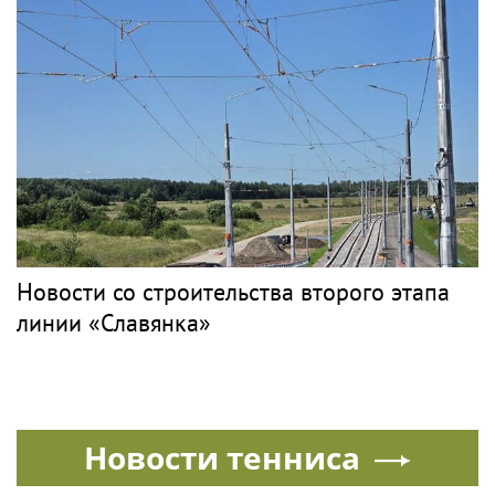
Певец Билан признался в слушателям в
любви после критики
PR
ЭКСМО
Рок