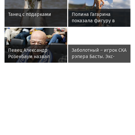
Петр Мамонов в новостях
"Четыре жизни Петра Мамонова"
покажут в кино
Петр Мамонов прожил не две, а
четыре совершенно разные жизни — и
каждый раз словно становился другим
человеком
Победил зависимость и обрел веру, но
не справился с болезнью: тернистый