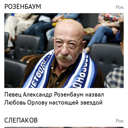
Рэпер Моргенштерн исполнил на концерте
песню Мии Бойки "Базовый минимум"
БАСТА
Рок