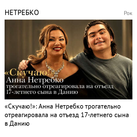
квартиры в РФ на родителей после
переезда
Джаз
БУТМАН
Рок