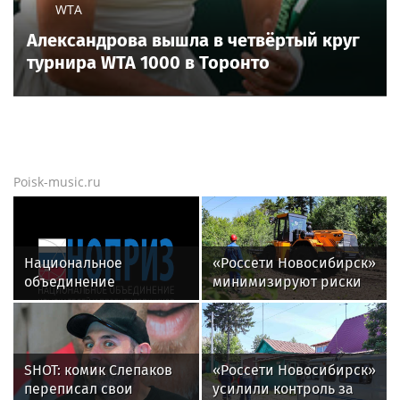
WTA
Александрова вышла в четвёртый круг
турнира WTA 1000 в Торонто
Poisk-music.ru
Национальное
«Россети Новосибирск»
объединение
минимизируют риски
изыскателей и
повреждений ЛЭП за
проектировщиков
счет масштабной
объявляет о приеме
расчистки просек
заявок на XI
SHOT: комик Слепаков
«Россети Новосибирск»
Международный
переписал свои
усилили контроль за
профессиональный