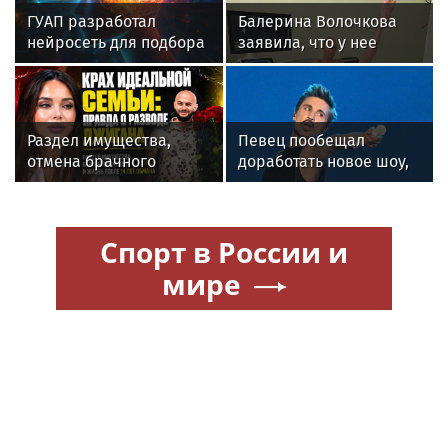
ГУАП разработал
Балерина Волочкова
нейросеть для подбора
заявила, что у нее
обуви по фото стопы
появилась гематома
после выхода на сцену
Раздел имущества,
Певец пообещал
отмена брачного
доработать новое шоу,
контракта и новые
подвергнутое критике
слухи: как живет
Джиган после развода с
Спорт в России и
Оксаной Самойловой
мире