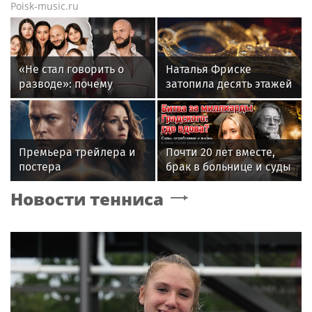
Poisk-music.ru
«Не стал говорить о
Наталья Фриске
разводе»: почему
затопила десять этажей
Джиган после
в Москве, соседи
расставания
подали в суд
неожиданно сделал
главным своих детей
Премьера трейлера и
Почти 20 лет вместе,
постера
брак в больнице и суды
фантастического
за миллиард: как
Новости тенниса
блокбастера «Девятая
сейчас живет вдова
планета»
Александра Градского