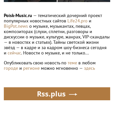
квартиры в РФ на
незаконными
конкурс НОПРИЗ на
родителей после
подвесами ВОЛС: охват
лучший проект
переезда
проверок вырос в 1,5
Poisk-Music.ru
— тематический дочерний проект
раза
популярных новостных сайтов
Life24.pro
и
BigPot.news
о музыке, музыкантах, певцах,
композиторах (слухи, сплетни, разговоры и
дискуссии о музыке, культуре, жанрах, VIP-скандалы
— в новостях и статьях). Тайны светской жизни
звёзд — в кадре и за кадром шоу-бизнеса сегодня
и
сейчас
. Новости о музыке, и не только...
Опубликовать свою новость по
теме
в любом
городе
и
регионе
можно мгновенно —
здесь
Rss.plus