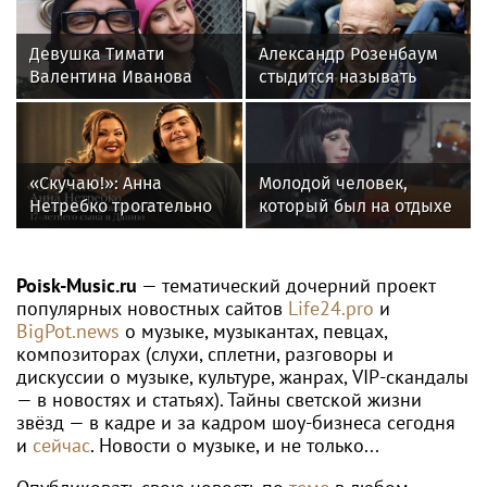
Девушка Тимати
Александр Розенбаум
Валентина Иванова
стыдится называть
снялась с годовалой
себя звездой
дочерью в парной
фотосессии
«Скучаю!»: Анна
Молодой человек,
Нетребко трогательно
который был на отдыхе
отреагировала на
с Агузаровой, опроверг
отъезд 17-летнего сына
роман с певицей
в Данию
Poisk-Music.ru
— тематический дочерний проект
популярных новостных сайтов
Life24.pro
и
BigPot.news
о музыке, музыкантах, певцах,
композиторах (слухи, сплетни, разговоры и
дискуссии о музыке, культуре, жанрах, VIP-скандалы
— в новостях и статьях). Тайны светской жизни
звёзд — в кадре и за кадром шоу-бизнеса сегодня
и
сейчас
. Новости о музыке, и не только...