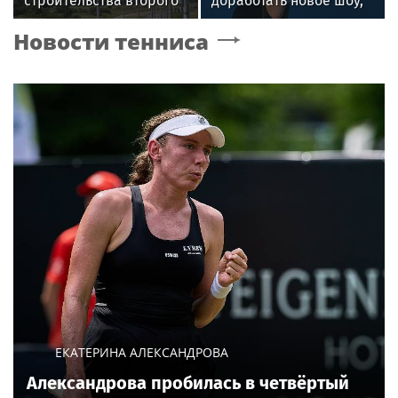
строительства второго
доработать новое шоу,
этапа линии
подвергнутое критике
Новости тенниса
«Славянка»
ЕКАТЕРИНА АЛЕКСАНДРОВА
Александрова пробилась в четвёртый