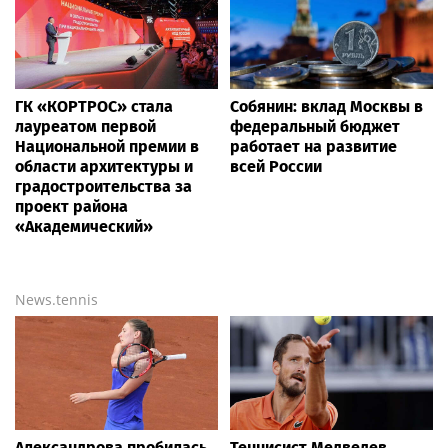
ГК «КОРТРОС» стала
Собянин: вклад Москвы в
лауреатом первой
федеральный бюджет
Национальной премии в
работает на развитие
области архитектуры и
всей России
градостроительства за
проект района
«Академический»
News.tennis
Александрова пробилась
Теннисист Медведев