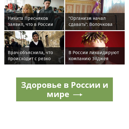
Никита Пресняков
"Организм начал
заявил, что в России
сдавать": Волочкова
его обидели. И
раскрыла причину
рассорился с братом
отсутствия фотографий
из-за политики
со шпагатами
Врач объяснила, что
В России ликвидируют
происходит с резко
компанию Элджея
похудевшей Пугачёвой:
"Вылечить уже нельзя"
Здоровье в России и
мире