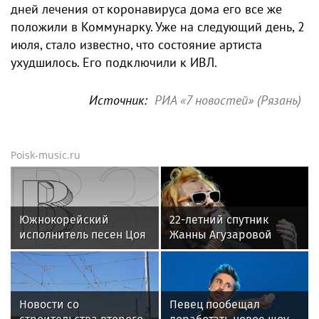
дней лечения от коронавируса дома его все же
положили в Коммунарку. Уже на следующий день, 2
июля, стало известно, что состояние артиста
ухудшилось. Его подключили к ИВЛ.
Источник:
РИА «7 новостей» (Рязань)
Poisk-music.ru
Южнокорейский
22-летний спутник
исполнитель песен Цоя
Жанны Агузаровой
Сон Вон Соп захотел
опроверг роман с
провести отпуск в
певицей
России
Новости со
Певец пообещал