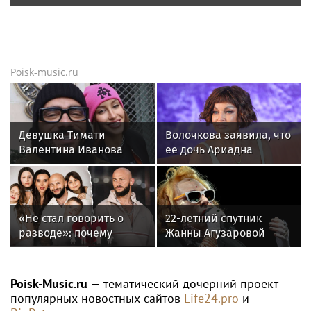
Poisk-music.ru
Девушка Тимати
Волочкова заявила, что
Валентина Иванова
ее дочь Ариадна
снялась с годовалой
«совершила глупость»,
дочерью в парной
взяв фамилию мужа
фотосессии
«Не стал говорить о
22-летний спутник
разводе»: почему
Жанны Агузаровой
Джиган после
опроверг роман с
расставания
певицей
неожиданно сделал
Poisk-Music.ru
— тематический дочерний проект
главным своих детей
популярных новостных сайтов
Life24.pro
и