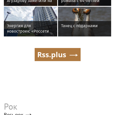
Агузарову заметили на
романа с 64-летней
отдыхе в загородном
Жанной Агузаровой
отеле с 22-летним
другом
Энергия для
Танец с подарками
новостроек: «Россети
Новосибирск»
обеспечили почти 12
МВт мощности для
Rss.plus
новых жилых
кварталов
Рок
Весь рок