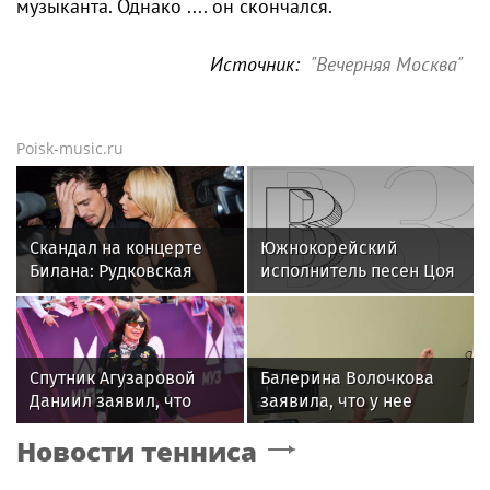
музыканта. Однако .... он скончался.
Источник:
"Вечерняя Москва"
Poisk-music.ru
Скандал на концерте
Южнокорейский
Билана: Рудковская
исполнитель песен Цоя
прокомментировала и
Сон Вон Соп захотел
в Сети "взорвались"
провести отпуск в
России
Спутник Агузаровой
Балерина Волочкова
Даниил заявил, что
заявила, что у нее
решал рабочие
появилась гематома
Новости тенниса
вопросы с певицей в
после выхода на сцену
отеле