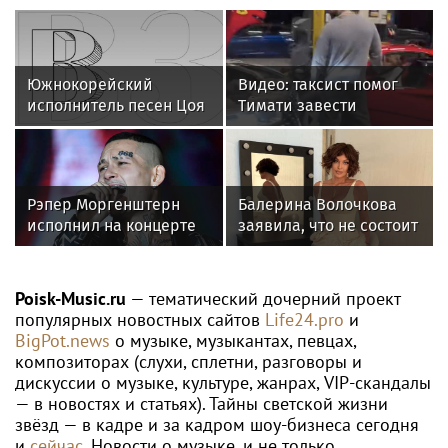
Южнокорейский
Видео: таксист помог
исполнитель песен Цоя
Тимати завести
Сон Вон Соп захотел
эксклюзивный Ferrari
провести отпуск в
F40 за 157 миллионов
России
рублей
Рэпер Моргенштерн
Балерина Волочкова
исполнил на концерте
заявила, что не состоит
песню Мии Бойки
в отношениях с
"Базовый минимум"
молодым журналистом
Poisk-Music.ru
— тематический дочерний проект
популярных новостных сайтов
Life24.pro
и
BigPot.news
о музыке, музыкантах, певцах,
композиторах (слухи, сплетни, разговоры и
дискуссии о музыке, культуре, жанрах, VIP-скандалы
— в новостях и статьях). Тайны светской жизни
звёзд — в кадре и за кадром шоу-бизнеса сегодня
и
сейчас
. Новости о музыке, и не только...