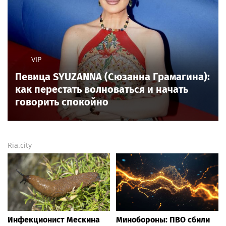
VIP
Певица SYUZANNA (Сюзанна Грамагина):
как перестать волноваться и начать
говорить спокойно
Ria.city
Инфекционист Мескина
Минобороны: ПВО сбили