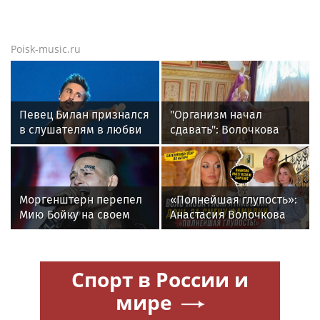
Poisk-music.ru
Певец Билан признался
"Организм начал
в слушателям в любви
сдавать": Волочкова
после критики
раскрыла причину
отсутствия фотографий
со шпагатами
Моргенштерн перепел
«Полнейшая глупость»:
Мию Бойку на своем
Анастасия Волочкова
концерте
осудила дочь за отказ
от знаменитой
фамилии
Спорт в России и
мире