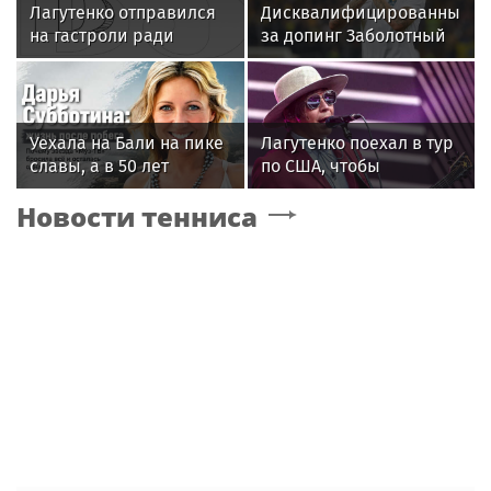
Лагутенко отправился
Дисквалифицированный
на гастроли ради
за допинг Заболотный
ремонта сгоревшего
подписал контракт с
особняка в США
клубом Басты
Уехала на Бали на пике
Лагутенко поехал в тур
славы, а в 50 лет
по США, чтобы
выпустила книгу и
наскрести на
Новости тенниса
осталась одна: как
восстановление
сложилась жизнь
сгоревшего дома
ведущей «Муз-ТВ»
Дарьи Субботиной