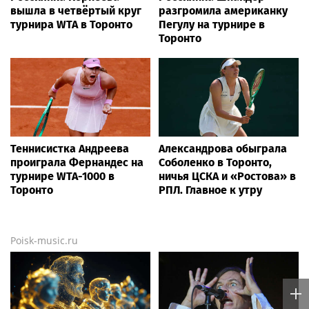
вышла в четвёртый круг
разгромила американку
турнира WTA в Торонто
Пегулу на турнире в
Торонто
Теннисистка Андреева
Александрова обыграла
проиграла Фернандес на
Соболенко в Торонто,
турнире WTA-1000 в
ничья ЦСКА и «Ростова» в
Торонто
РПЛ. Главное к утру
Poisk-music.ru