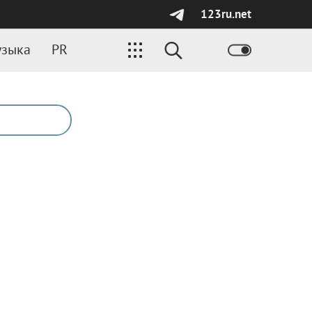
123ru.net
зыка
PR