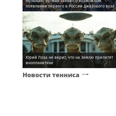
Музыкант Бутман заявил о возможном
появлении первого в России джазового вуза
Юрий Лоза не верит, что на Землю прилетят
инопланетяне
Новости тенниса