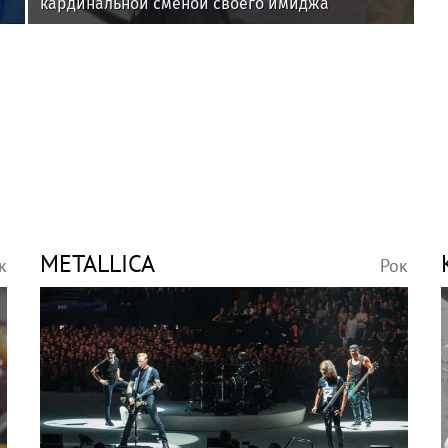
кардинальной сменой своего имиджа
METALLICA
к
Рок