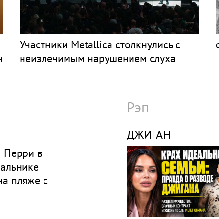
Участники Metallica столкнулись с
н
неизлечимым нарушением слуха
Рэп
ДЖИГАН
и Перри в
пальнике
на пляже с