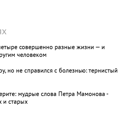
ях
четыре совершенно разные жизни — и
другим человеком
у, но не справился с болезнью: тернистый
 верите: мудрые слова Петра Мамонова -
х и старых