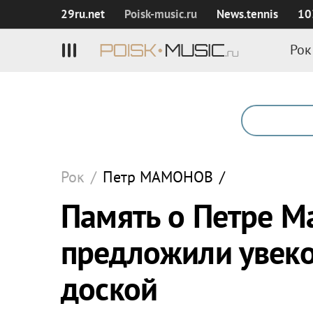
29ru.net
Poisk‑music.ru
News.tennis
10
Рок
Рок
/
Петр
МАМОНОВ
/
Память о Петре 
предложили увеко
доской