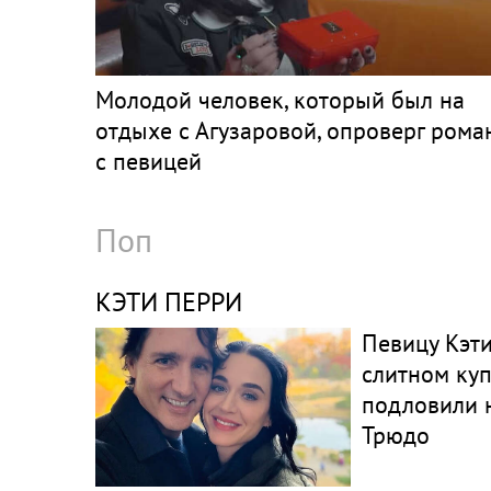
Молодой человек, который был на
отдыхе с Агузаровой, опроверг рома
с певицей
Поп
КЭТИ ПЕРРИ
Певицу Кэт
слитном ку
подловили 
Трюдо