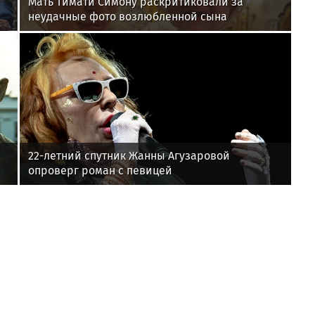
Мать Тимати Симону раскритиковали за
неудачные фото возлюбленной сына
Валентины
22-летний спутник Жанны Агузаровой
опроверг роман с певицей