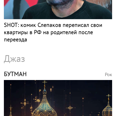
РОЗЕНБАУМ
Рок
Певец Александр Розенбаум назвал
Любовь Орлову настоящей звездой
СЛЕПАКОВ
Рок