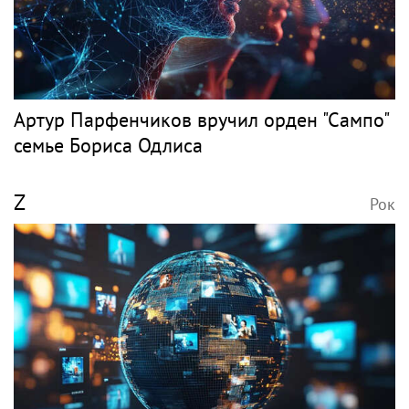
"Небесный тихоход" и "Мимино" покажут
на ТВ в День Военно-воздушных сил
PR
БОРИС
Рок