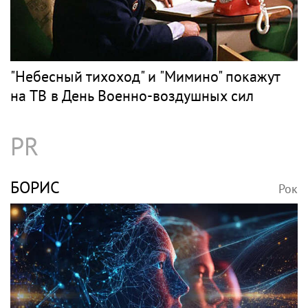
Двадцать лет одиночества при живом
муже: какие драмы скрывала Валентина
Толкунова
МИМИНО
Рок