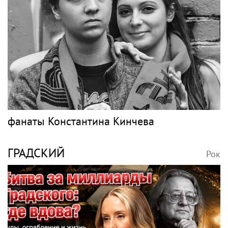
планирует концерты в
переписал свои
Бразилии и Никарагуа
квартиры в РФ на
в этом году
родителей после
переезда
Кажетта Ахметжанова:
Певица ÁARPI: как
как пригласить добрых
грамотно подобрать
духов в новый дом
гардероб для
выступлений
Спорт в России и
мире