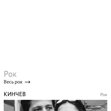
Петр Мамонов прожил не две, а
четыре совершенно разные жизни — и
каждый раз словно становился другим
человеком
Победил зависимость и обрел веру, но
не справился с болезнью: тернистый
путь Петра Мамонова
Poisk-music.ru
Игорь Бутман
SHOT: комик Слепаков