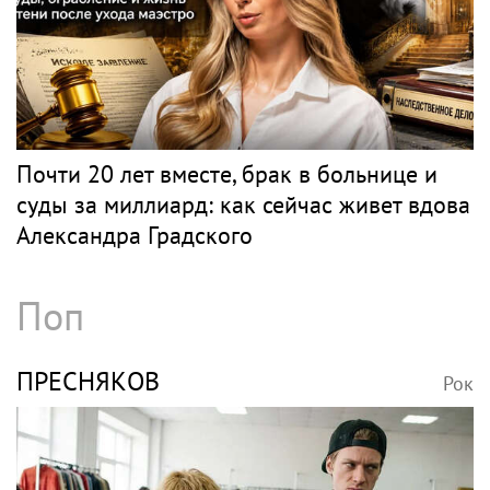
Рок
Весь рок
КИНЧЕВ
Рок
фанаты Константина Кинчева