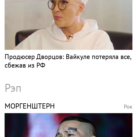
Поп
ПРЕСНЯКОВ
Рок
Никита Пресняков заявил, что в России его
обидели. И рассорился с братом из-за
политики