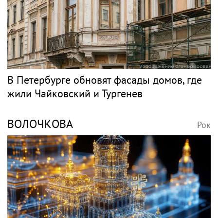
БУТМАН
Рок
Игорь Бутман планирует концерты в
Бразилии и Никарагуа в этом году
Классика