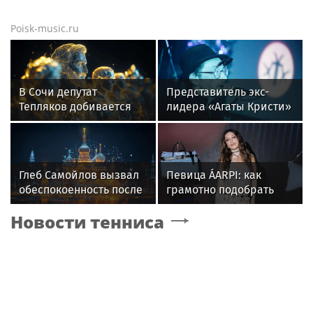
Poisk-music.ru
В Сочи депутат
Представитель экс-
Тепляков добивается
лидера «Агаты Кристи»
изменений в Генплан
Глеба Самойлова
для нового детсада
заявила о травле
артиста
Глеб Самойлов вызвал
Певица ÁARPI: как
обеспокоенность после
грамотно подобрать
концерта в Москве
гардероб для
Новости тенниса
выступлений