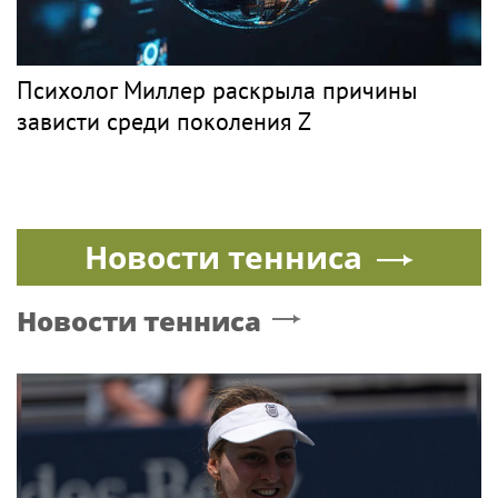
Артур Парфенчиков вручил орден "Сампо"
семье Бориса Одлиса
Z
Рок