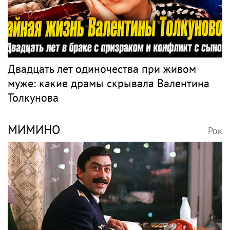
Анастасия Волочкова продала квартиру в
Питере из-за суда с УК
Музыка
ТОЛКУНОВА
Рок