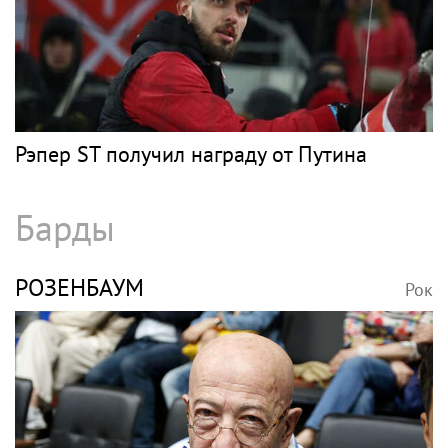
Рэп
МОРГЕНШТЕРН
Рок
Рэпер Моргенштерн исполнил на концерте
песню Мии Бойки "Базовый минимум"