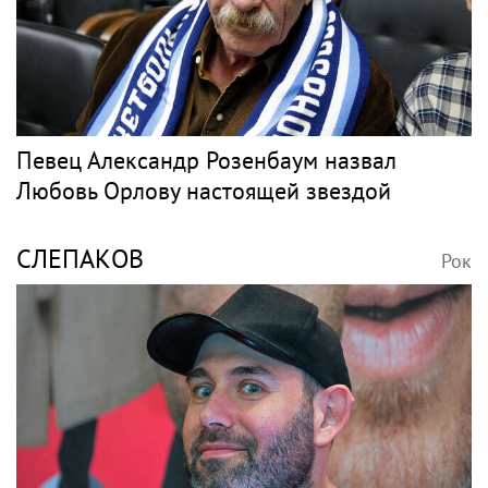
РЭПЕР ST
Рок
Рэпер ST получил награду от Путина
Барды