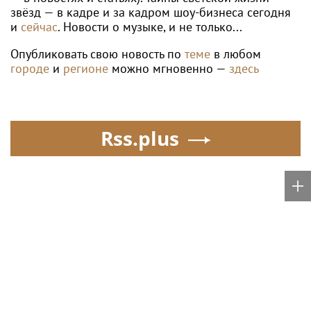
Самсонова пробилась в четвёртый круг
«тысячника» в Торонто, Андреева
выбыла
Poisk-music.ru
Певица Спирс
Певец Александр
попросила у сыновей
Розенбаум назвал
прощения за ошибки
Любовь Орлову
прошлого
настоящей звездой
Южнокорейский
Кажетта Ахметжанова:
исполнитель песен Цоя
как пригласить добрых