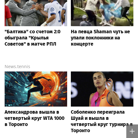
"Балтика" со счетом 2:0
На певца Shaman чуть не
обыграла "Крылья
упали поклонники на
Советов" в матче РПЛ
концерте
News.tennis
Александрова вышла в
Соболенко переиграла
четвертый круг WTA 1000
Шуай и вышла в
в Торонто
четвертый круг турнира в
Торонто