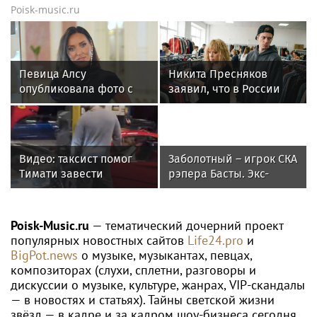
Poisk-music.ru
Певица Алсу
Никита Пресняков
опубликовала фото с
заявил, что в России
родителями из
его обидели. И
деревни Уяндык в
рассорился с братом
Башкирии
из-за политики
Видео: таксист помог
Заболотный – игрок СКА
Тимати завести
рэпера Басты. Экс-
эксклюзивный Ferrari
форвард «Спартака»
F40 за 157 миллионов
будет получать 500
рублей
тысяч в месяц
Poisk-Music.ru
— тематический дочерний проект
популярных новостных сайтов
Life24.pro
и
BigPot.news
о музыке, музыкантах, певцах,
композиторах (слухи, сплетни, разговоры и
дискуссии о музыке, культуре, жанрах, VIP-скандалы
— в новостях и статьях). Тайны светской жизни
звёзд — в кадре и за кадром шоу-бизнеса сегодня