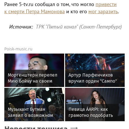
Ранее 5-tv.ru сообщал о том, что могло
привести
к смерти Петра Мамонова
и кто его
мог заразить
.
Источник:
ТРК "Пятый канал" (Санкт-Петербург)
Poisk-music.ru
Моргенштерн перепел
Артур Парфенчиков
Мию Бойку на своем
вручил орден "Сампо"
концерте
семье Бориса Одлиса
Музыкант Бутман
Певица ÁARPI: как
заявил о возможном
грамотно подобрать
появлении первого в
гардероб для
Новости тенниса
России джазового вуза
выступлений