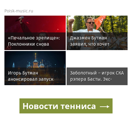
Poisk-music.ru
«Печальное зрелище»:
Джазмен Бутман
Поклонники снова
заявил, что хочет
возмущены
сделать с Долиной
«мычащим» на сцене
новую музыкальную
Глебом Самойловым
программу
Игорь Бутман
Заболотный – игрок СКА
анонсировал запуск
рэпера Басты. Экс-
первого джазового
форвард «Спартака»
вуза в России
будет получать 500
тысяч в месяц
Новости тенниса