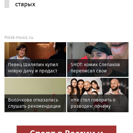
старых
Poisk-music.ru
Певец Шаляпин купил
SHOT: комик Слепаков
новую дачу и продаст
переписал свои
старую
квартиры в РФ на
родителей после
переезда
Волочкова отказалась
«Не стал говорить о
слушать рекомендации
разводе»: почему
врачей после новой
Джиган после
травмы: "Слушаю
расставания
сердце"
неожиданно сделал
Спорт в России и
главным своих детей