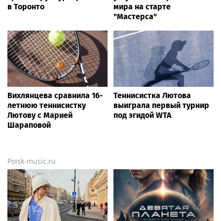
в Торонто
мира на старте
"Мастерса"
Вихлянцева сравнила 16-
Теннисистка Лютова
летнюю теннисистку
выиграла первый турнир
Лютову с Марией
под эгидой WTA
Шараповой
Poisk-music.ru