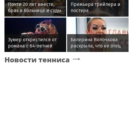
Почти 20 лет вместе,
Премьера трейлера и
брак в больнице и суды
постера
за миллиард: как
фантастического
сейчас живет вдова
блокбастера «Девятая
Александра Градского
планета»
Зумер открестился от
Балерина Волочкова
романа с 64-летней
раскрыла, что ее отец
Жанной Агузаровой
не может
Новости тенниса
восстановиться после
инсульта