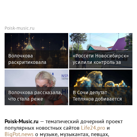
Poisk-music.ru
Волочкова
«Россети Новосибирск»
раскритиковала
усилили контроль за
концерт Билана в
незаконными
Москве за плохую
подвесами ВОЛС: охват
организацию
проверок вырос в 1,5
раза
Волочкова рассказала,
В Сочи депутат
что стала реже
Тепляков добивается
показывать шпагаты
изменений в Генплан
из-за операции на ноге
для нового детсада
Poisk-Music.ru
— тематический дочерний проект
популярных новостных сайтов
Life24.pro
и
BigPot.news
о музыке, музыкантах, певцах,