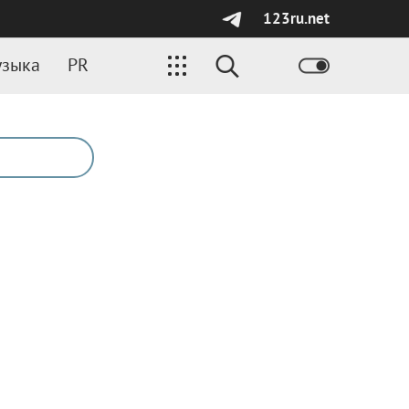
123ru.net
зыка
PR