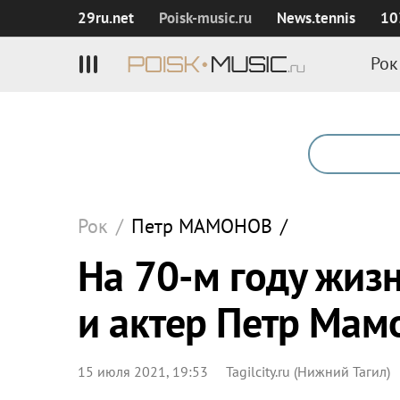
29ru.net
Poisk‑music.ru
News.tennis
10
Рок
Рок
/
Петр
МАМОНОВ
/
На 70-м году жизн
и актер Петр Мам
15 июля 2021, 19:53
Tagilcity.ru (Нижний Тагил)