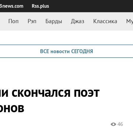
3news.com
Rss.plus
Поп
Рэп
Барды
Джаз
Классика
Му
ВСЕ новости СЕГОДНЯ
и скончался поэт
онов
46