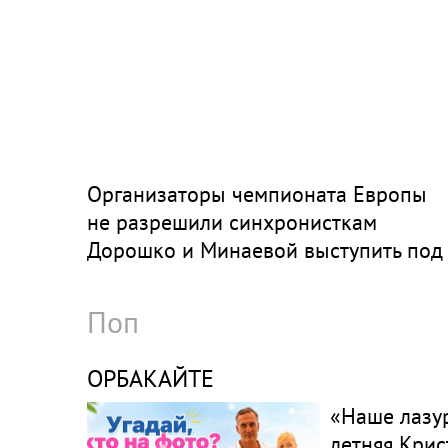
Организаторы чемпионата Европы
не разрешили синхронисткам
Дорошко и Минаевой выступить под
Rammstein. Им пришлось поменять
музыку
Поп
ОРБАКАЙТЕ
«Наше лазур
летняя Крис