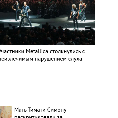
Участники Metallica столкнулись с
неизлечимым нарушением слуха
Мать Тимати Симону
раскритиковали за