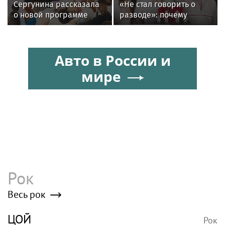
Сергунина рассказала
«Не стал говорить о
о новой программе
разводе»: почему
Москвы для российских
Джиган после
инноваторов
расставания
неожиданно сделал
Авто в России и
главным своих детей
мире
Рок
Весь рок
ЦОЙ
Рок