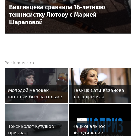
Вихлянцева сравнила 16-летнюю
теннисистку Лютову с Марией
Шараповой
Poisk-music.ru
Молодой человек,
Певица Сати Казанова
который был на отдыхе
рассекретила
с Агузаровой, опроверг
«безгрешное, чистое,
роман с певицей
любящее» имя своей
дочери
Токсиколог Кутушов
Национальное
призвал
объединение