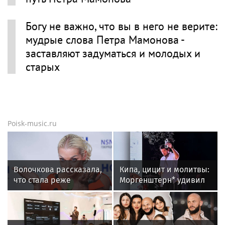
Богу не важно, что вы в него не верите:
мудрые слова Петра Мамонова -
заставляют задуматься и молодых и
старых
Poisk-music.ru
Волочкова рассказала,
Кипа, цицит и молитвы:
что стала реже
Моргенштерн* удивил
показывать шпагаты
публику новым
из-за операции на ноге
образом и
репертуаром