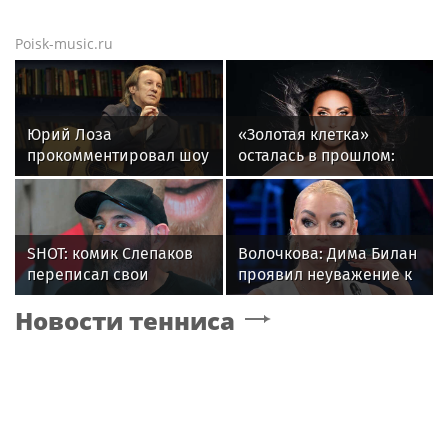
Poisk-music.ru
Юрий Лоза
«Золотая клетка»
прокомментировал шоу
осталась в прошлом:
Димы Билана словами
как Алсу изменила
«понты дороже денег»
жизнь после развода
SHOT: комик Слепаков
Волочкова: Дима Билан
переписал свои
проявил неуважение к
квартиры в РФ на
зрителям на своем
Новости тенниса
родителей после
концерте в Москве
переезда