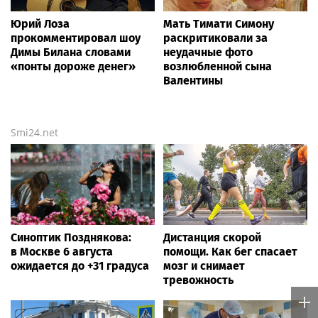
Юрий Лоза
Мать Тимати Симону
прокомментировал шоу
раскритиковали за
Димы Билана словами
неудачные фото
«понты дороже денег»
возлюбленной сына
Валентины
Smi24.net
Синоптик Позднякова:
Дистанция скорой
в Москве 6 августа
помощи. Как бег спасает
ожидается до +31 градуса
мозг и снимает
тревожность