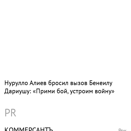
Нурулло Алиев бросил вызов Бенеилу
Дариушу: «Прими бой, устроим войну»
PR
КОММЕРСАНТЪ
Рок