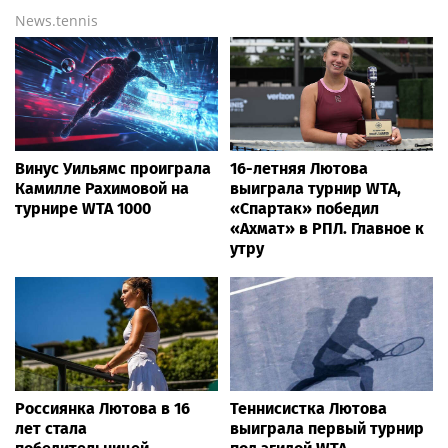
News.tennis
Винус Уильямс проиграла
16-летняя Лютова
Камилле Рахимовой на
выиграла турнир WTA,
турнире WTA 1000
«Спартак» победил
«Ахмат» в РПЛ. Главное к
утру
Россиянка Лютова в 16
Теннисистка Лютова
лет стала
выиграла первый турнир