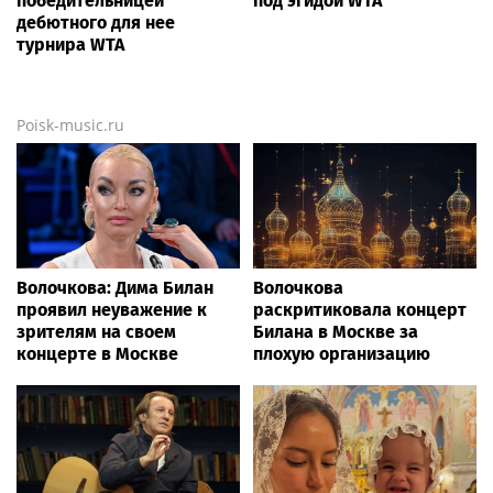
победительницей
под эгидой WTA
дебютного для нее
турнира WTA
Poisk-music.ru
Волочкова: Дима Билан
Волочкова
проявил неуважение к
раскритиковала концерт
зрителям на своем
Билана в Москве за
концерте в Москве
плохую организацию