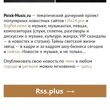
законодательно
изыскателей и
запретить продажу
проектировщиков
вейпов
объявляет о приеме
Poisk-Music.ru
— тематический дочерний проект
заявок на XI
популярных новостных сайтов
Life24.pro
и
Международный
BigPot.news
о музыке, музыкантах, певцах,
профессиональный
композиторах (слухи, сплетни, разговоры и
конкурс НОПРИЗ на
дискуссии о музыке, культуре, жанрах, VIP-скандалы
лучший проект
— в новостях и статьях). Тайны светской жизни
звёзд — в кадре и за кадром шоу-бизнеса сегодня
и
сейчас
. Новости о музыке, и не только...
Опубликовать свою новость по
теме
в любом
городе
и
регионе
можно мгновенно —
здесь
Rss.plus