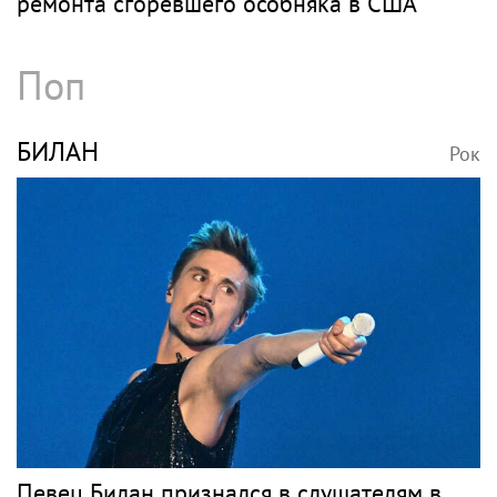
ремонта сгоревшего особняка в США
Поп
БИЛАН
Рок
Певец Билан признался в слушателям в