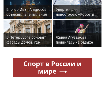
Блогер Иван Андросов
Энергия для
объяснил впечатление
новостроек: «Россети
от образа Аллы
Новосибирск»
Пугачевой
обеспечили почти 12
МВт мощности для
новых жилых
В Петербурге обновят
Жанна Агузарова
кварталов
фасады домов, где
появилась на отдыхе
жили Чайковский и
с 22-летним
Тургенев
фотографом
Спорт в России и
мире