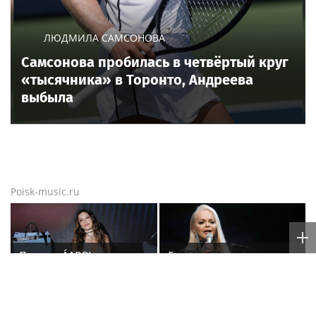
ЛЮДМИЛА САМСОНОВА
Самсонова пробилась в четвёртый круг
«тысячника» в Торонто, Андреева
выбыла
Poisk-music.ru
Певица ÁARPI: как
Бутман предложит
грамотно подобрать
певице Долиной
гардероб для
возглавить вокальное
выступлений
отделение джазового
вуза