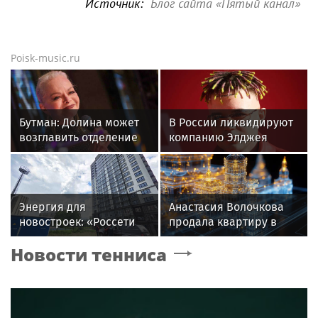
Источник:
Блог сайта «Пятый канал»
Poisk-music.ru
Бутман: Долина может
В России ликвидируют
возглавить отделение
компанию Элджея
вокала в первом в РФ
джазовом вузе
Энергия для
Анастасия Волочкова
новостроек: «Россети
продала квартиру в
Новосибирск»
Питере из-за суда с УК
Новости тенниса
обеспечили почти 12
МВт мощности для
новых жилых
кварталов