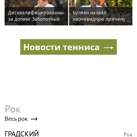
Дисквалифицированный
Бутман назвал
за допинг Заболотный
неочевидную причину
подписал контракт с
отказа иностранных
клубом Басты
артистов от концертов
в РФ
Новости тенниса
Рок
Весь рок
ГРАДСКИЙ
Рок