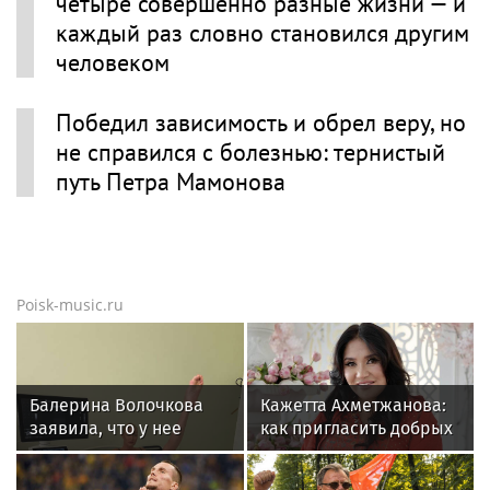
четыре совершенно разные жизни — и
каждый раз словно становился другим
человеком
Победил зависимость и обрел веру, но
не справился с болезнью: тернистый
путь Петра Мамонова
Poisk-music.ru
Балерина Волочкова
Кажетта Ахметжанова:
заявила, что у нее
как пригласить добрых
появилась гематома
духов в новый дом
после выхода на сцену