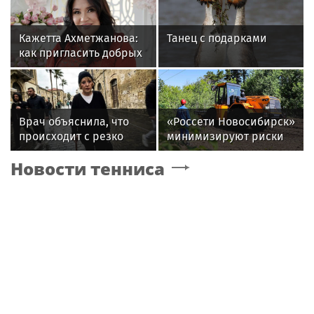
Кажетта Ахметжанова:
Танец с подарками
как пригласить добрых
духов в новый дом
Врач объяснила, что
«Россети Новосибирск»
происходит с резко
минимизируют риски
похудевшей Пугачёвой:
повреждений ЛЭП за
Новости тенниса
"Вылечить уже нельзя"
счет масштабной
расчистки просек