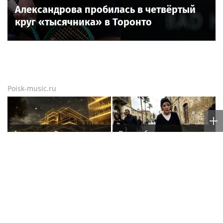
Александрова пробилась в четвёртый
круг «тысячника» в Торонто
Poisk-music.ru
Анастасия Волочкова
Врач объяснила, что
взыскала с ТСЖ более
происходит с резко
5,2 млн рублей за
похудевшей Пугачёвой:
затопление
"Вылечить уже нельзя"
Артур Парфенчиков
Мать Тимати Симону
вручил орден "Сампо"
раскритиковали за
семье Бориса Одлиса
неудачные фото