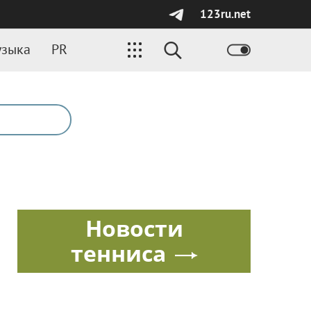
123ru.net
зыка
PR
Новости
тенниса