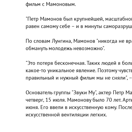
фильм с Мамоновым.
"Петр Мамонов был крупнейшей, масштабной 
равен самому себе – и в минуты саморазруше
По словам Лунгина, Мамонов "никогда не вра
обмануть молодежь невозможно".
"Это потеря бесконечная. Таких людей я боль
какое-то уникальное явление. Поэтому чувств
правильный и нужный фильм мы не сняли", –
Основатель группы "Звуки Му", актер Петр М
четверг, 15 июля. Мамонову было 70 лет. Ар
июня. Его ввели в искусственную кому. Пос
искусственной вентиляции легких.