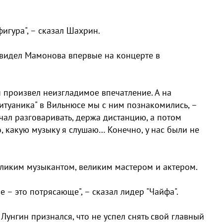
гура", – сказал Шахрин.
видел Мамонова впервые на концерте в
он произвел неизгладимое впечатление. А на
Литуаника" в Вильнюсе мы с ним познакомились, –
чал разговаривать, держа дистанцию, а потом
, какую музыку я слушаю… Конечно, у нас были не
еликим музыкантом, великим мастером и актером.
ре – это потрясающе", – сказал лидер "Чайфа".
унгин признался, что не успел снять свой главный