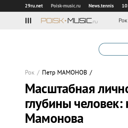
29ru.net
Poisk‑music.ru
News.tennis
10
Рок
Рок
/
Петр
МАМОНОВ
/
Масштабная лично
глубины человек:
Мамонова