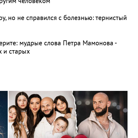
другим человеком
у, но не справился с болезнью: тернистый
 верите: мудрые слова Петра Мамонова -
х и старых