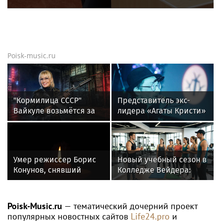
Poisk-music.ru
"Кормилица СССР"
Представитель экс-
Вайкуле возьмётся за
лидера «Агаты Кристи»
оружие. Сама так
Глеба Самойлова
сказала. В России ей
заявила о травле
ответили двумя
артиста
словами
Умер режиссер Борис
Новый учебный сезон в
Конунов, снявший
Колледже Вейдера:
фильм «Вам
стартовали очные
телеграмма»
программы подготовки
фитнес-тренеров и
Poisk-Music.ru
— тематический дочерний проект
специалистов
популярных новостных сайтов
Life24.pro
и