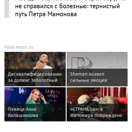
не справился с болезнью: тернистый
путь Петра Мамонова
Poisk-music.ru
Дисквалифицированный
Shaman назвал
за допинг Заболотный
сильные эмоции
подписал контракт с
поклонников причиной
клубом Басты
падения ограждений в
Абакане
Певица Анна
«СТРАНА.ua»: в
Калашникова
Житомире повреждено
призналась, что
предприятие
сделала пересадку
«Кромберг энд