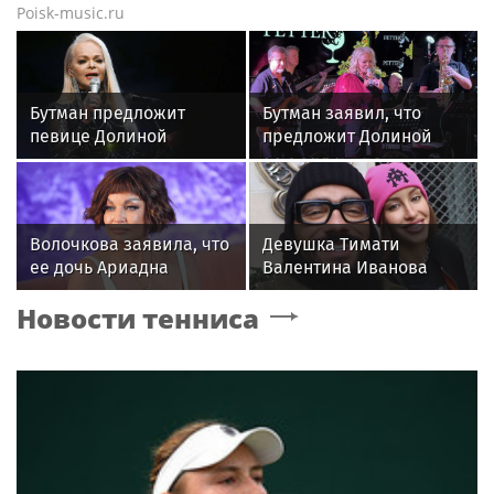
Poisk-music.ru
Бутман предложит
Бутман заявил, что
певице Долиной
предложит Долиной
возглавить вокальное
кафедру в будущем
отделение джазового
джазовом вузе
вуза
Волочкова заявила, что
Девушка Тимати
ее дочь Ариадна
Валентина Иванова
«совершила глупость»,
снялась с годовалой
Новости тенниса
взяв фамилию мужа
дочерью в парной
фотосессии