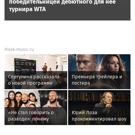
победительницей дебютного для нее
турнира WTA
Poisk-music.ru
Сергунина рассказала
Премьера трейлера и
о новой программе
постера
Москвы для российских
фантастического
инноваторов
блокбастера «Девятая
планета»
«Не стал говорить о
Юрий Лоза
разводе»: почему
прокомментировал шоу
Джиган после
Димы Билана словами
расставания
«понты дороже денег»