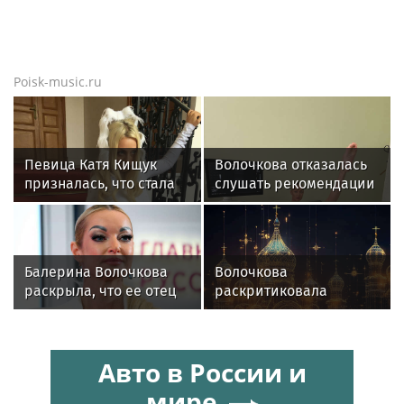
Poisk-music.ru
Певица Катя Кищук
Волочкова отказалась
призналась, что стала
слушать рекомендации
бояться людей и
врачей после новой
открытости
травмы: "Слушаю
сердце"
Балерина Волочкова
Волочкова
раскрыла, что ее отец
раскритиковала
не может
концерт Билана в
восстановиться после
Москве за плохую
инсульта
организацию
Авто в России и
мире