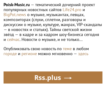
неожиданно сделал
Poisk-Music.ru
— тематический дочерний проект
главным своих детей
популярных новостных сайтов
Life24.pro
и
BigPot.news
о музыке, музыкантах, певцах,
композиторах (слухи, сплетни, разговоры и
дискуссии о музыке, культуре, жанрах, VIP-скандалы
— в новостях и статьях). Тайны светской жизни
звёзд — в кадре и за кадром шоу-бизнеса сегодня
и
сейчас
. Новости о музыке, и не только...
Опубликовать свою новость по
теме
в любом
городе
и
регионе
можно мгновенно —
здесь
Rss.plus