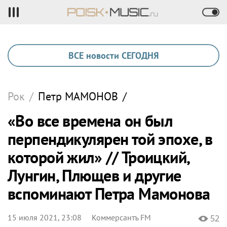
ВСЕ новости СЕГОДНЯ
Рок
/
Петр
МАМОНОВ
/
«Во все времена он был
перпендикулярен той эпохе, в
которой жил» // Троицкий,
Лунгин, Плющев и другие
вспоминают Петра Мамонова
15 июля 2021, 23:08
Коммерсантъ FM
52