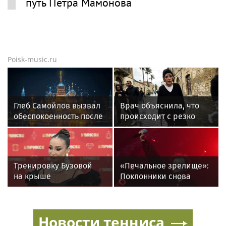
путь Петра Мамонова
Poisk-music.ru
Глеб Самойлов вызвал
Врач объяснила, что
обеспокоенность после
происходит с резко
концерта в Москве
похудевшей Пугачёвой:
"Вылечить уже нельзя"
Тренировку Бузовой
«Печальное зрелище»:
на крыше
Поклонники снова
в тридцатиградусную
возмущены
жару сняли на видео
«мычащим» на сцене
Глебом Самойловым
Новости тенниса