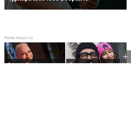
Poisk-music.ru
Бутман: Долина может
Девушка Тимати
возглавить отделение
Валентина Иванова
вокала в первом в РФ
снялась с годовалой
джазовом вузе
дочерью в парной
фотосессии
В России ликвидируют
Моргенштерн перепел
компанию Элджея
Мию Бойку на своем
концерте
Poisk-Music.ru
— тематический дочерний проект