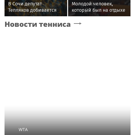
В Сочи депутат
Молодой человек,
Тепляков добивается
который был на отдыхе
изменений в Генплан
с Агузаровой, опроверг
Новости тенниса
для нового детсада
роман с певицей
WTA