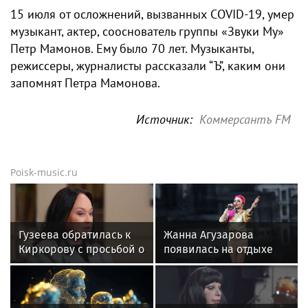
15 июля от осложнений, вызванных COVID-19, умер
музыкант, актер, сооснователь группы «Звуки Му»
Петр Мамонов. Ему было 70 лет. Музыканты,
режиссеры, журналисты рассказали “Ъ”, каким они
запомнят Петра Мамонова.
Источник:
Коммерсантъ FM
Poisk-music.ru
Гузеева обратилась к
Жанна Агузарова
Киркорову с просьбой о
появилась на отдыхе
помощи собакам в
с 22-летним
Болгарии
фотографом