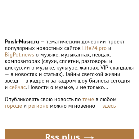
Poisk-Music.ru
— тематический дочерний проект
популярных новостных сайтов
Life24.pro
и
BigPot.news
о музыке, музыкантах, певцах,
композиторах (слухи, сплетни, разговоры и
дискуссии о музыке, культуре, жанрах, VIP-скандалы
— в новостях и статьях). Тайны светской жизни
звёзд — в кадре и за кадром шоу-бизнеса сегодня
и
сейчас
. Новости о музыке, и не только...
Опубликовать свою новость по
теме
в любом
городе
и
регионе
можно мгновенно —
здесь
Rss.plus