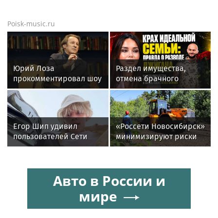
Poisk-music.ru
Юрий Лоза
Раздел имущества,
прокомментировал шоу
отмена брачного
Димы Билана словами
контракта и новые
«понты дороже денег»
слухи: как живет
Джиган после развода с
Оксаной Самойловой
Егор Шип удивил
«Россети Новосибирск»
пользователей Сети
минимизируют риски
кардинальной сменой
повреждений ЛЭП за
своего имиджа
счет масштабной
расчистки просек
Авто в России и
мире