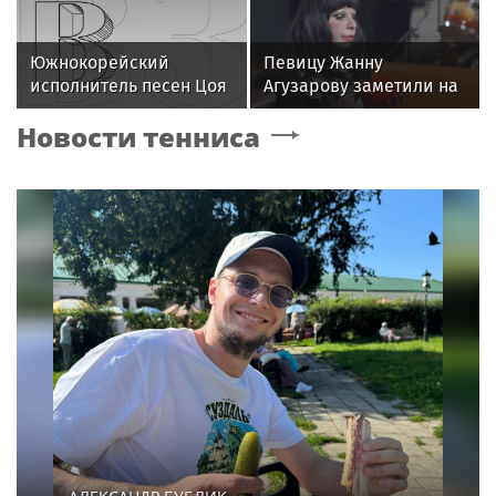
двух версий
Южнокорейский
Певицу Жанну
исполнитель песен Цоя
Агузарову заметили на
Сон Вон Соп захотел
отдыхе в загородном
Новости тенниса
провести отпуск в
отеле с 22-летним
России
другом