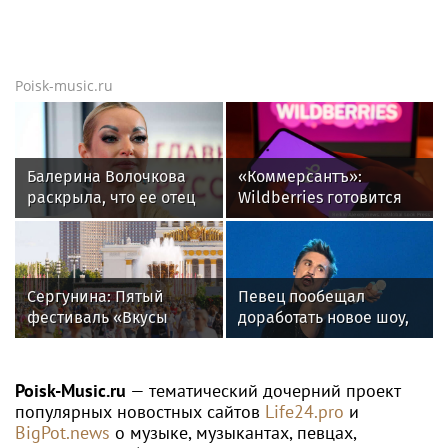
Poisk-music.ru
Балерина Волочкова
«Коммерсантъ»:
раскрыла, что ее отец
Wildberries готовится
не может
запустить собственный
восстановиться после
мессенджер
инсульта
Сергунина: Пятый
Певец пообещал
фестиваль «Вкусы
доработать новое шоу,
России» пройдет в
подвергнутое критике
Москве 13–23 августа
Poisk-Music.ru
— тематический дочерний проект
популярных новостных сайтов
Life24.pro
и
BigPot.news
о музыке, музыкантах, певцах,