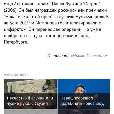
отца Анатолия в драме Павла Лунгина "Остров"
(2006). Он был награжден российскими премиями
"Ника" и "Золотой орел" за лучшую мужскую роль. В
августе 2019-м Мамонова госпитализировали с
инфарктом. Он перенес две операции. Но уже в
ноябре он выступал с концертами в Санкт-
Петербурге.
Источник:
«Новые Известия»
Poisk-music.ru
Несчастный случай или
Певец пообещал
чужие руки: СК сузил
доработать новое шоу,
загадку Усольцевых до
подвергнутое критике