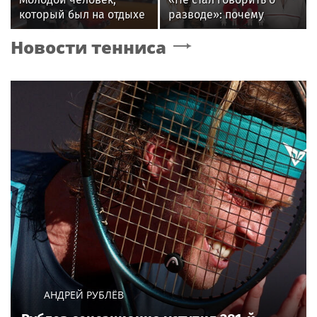
который был на отдыхе
разводе»: почему
с Агузаровой, опроверг
Джиган после
Новости тенниса
роман с певицей
расставания
неожиданно сделал
главным своих детей
АНДРЕЙ РУБЛЁВ