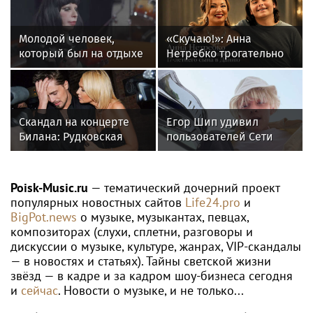
Молодой человек,
«Скучаю!»: Анна
который был на отдыхе
Нетребко трогательно
с Агузаровой, опроверг
отреагировала на
роман с певицей
отъезд 17-летнего сына
в Данию
Скандал на концерте
Егор Шип удивил
Билана: Рудковская
пользователей Сети
прокомментировала и
кардинальной сменой
в Сети "взорвались"
своего имиджа
Poisk-Music.ru
— тематический дочерний проект
популярных новостных сайтов
Life24.pro
и
BigPot.news
о музыке, музыкантах, певцах,
композиторах (слухи, сплетни, разговоры и
дискуссии о музыке, культуре, жанрах, VIP-скандалы
— в новостях и статьях). Тайны светской жизни
звёзд — в кадре и за кадром шоу-бизнеса сегодня
и
сейчас
. Новости о музыке, и не только...