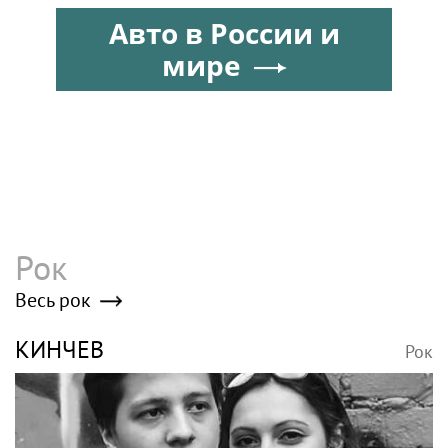
дочери
объявляет о приеме
Авто в России и
заявок на XI
Международный
мире
профессиональный
конкурс НОПРИЗ на
лучший проект
Рок
Весь рок
КИНЧЕВ
Рок