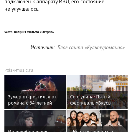
подключен к аппарату ИВЛ, его состояние
не улучшалось.
Фото: кадр из фильма «Остров»
Источник:
Блог сайта «Культуромания»
Poisk-music.ru
Зумер открестился от
Сергунина: Пятый
романа с 64-летней
фестиваль «Вкусы
Жанной Агузаровой
России» пройдет в
Москве 13–23 августа
Молодой человек,
«Не стал говорить о