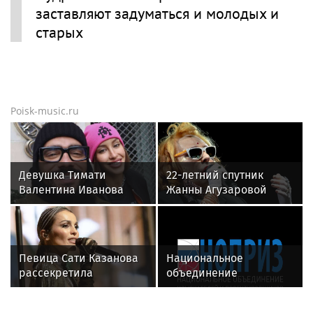
заставляют задуматься и молодых и
старых
Poisk-music.ru
Девушка Тимати
22-летний спутник
Валентина Иванова
Жанны Агузаровой
снялась с годовалой
опроверг роман с
дочерью в парной
певицей
фотосессии
Певица Сати Казанова
Национальное
рассекретила
объединение
«безгрешное, чистое,
изыскателей и
любящее» имя своей
проектировщиков