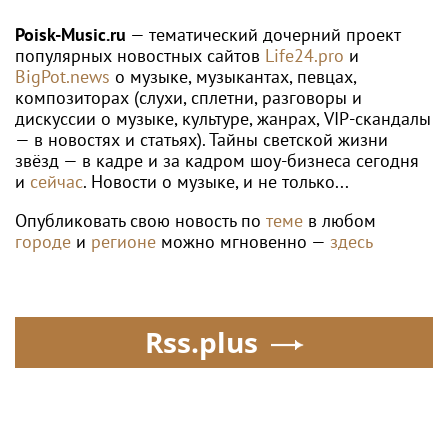
образом и
«понты дороже денег»
репертуаром
Poisk-Music.ru
— тематический дочерний проект
популярных новостных сайтов
Life24.pro
и
BigPot.news
о музыке, музыкантах, певцах,
композиторах (слухи, сплетни, разговоры и
дискуссии о музыке, культуре, жанрах, VIP-скандалы
— в новостях и статьях). Тайны светской жизни
звёзд — в кадре и за кадром шоу-бизнеса сегодня
и
сейчас
. Новости о музыке, и не только...
Опубликовать свою новость по
теме
в любом
городе
и
регионе
можно мгновенно —
здесь
Rss.plus