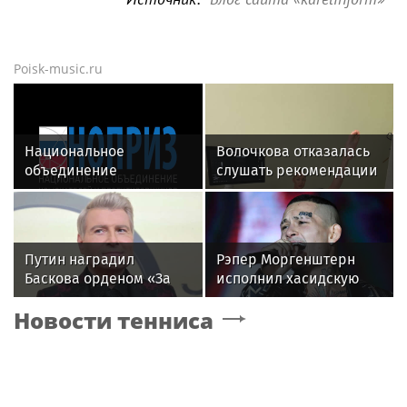
Poisk-music.ru
Национальное
Волочкова отказалась
объединение
слушать рекомендации
изыскателей и
врачей после новой
проектировщиков
травмы: "Слушаю
объявляет о приеме
сердце"
заявок на XI
Путин наградил
Рэпер Моргенштерн
Международный
Баскова орденом «За
исполнил хасидскую
профессиональный
заслуги перед
молитву на концерте в
конкурс НОПРИЗ на
Новости тенниса
Отечеством» IV степени
Хайфе
лучший проект