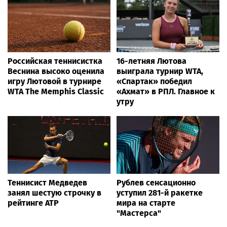
Российская теннисистка
16-летняя Лютова
Веснина высоко оценила
выиграла турнир WTA,
игру Лютовой в турнире
«Спартак» победил
WTA The Memphis Classic
«Ахмат» в РПЛ. Главное к
утру
Теннисист Медведев
Рублев сенсационно
занял шестую строчку в
уступил 281-й ракетке
рейтинге ATP
мира на старте
"Мастерса"