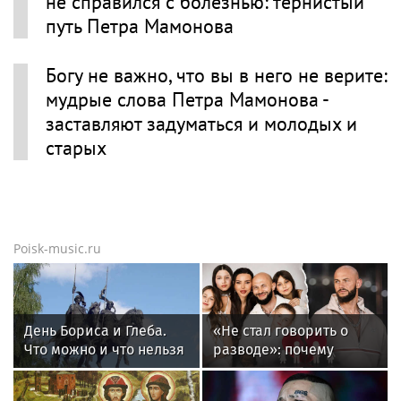
не справился с болезнью: тернистый
путь Петра Мамонова
Богу не важно, что вы в него не верите:
мудрые слова Петра Мамонова -
заставляют задуматься и молодых и
старых
Poisk-music.ru
День Бориса и Глеба.
«Не стал говорить о
Что можно и что нельзя
разводе»: почему
делать 6 августа 2026
Джиган после
года
расставания