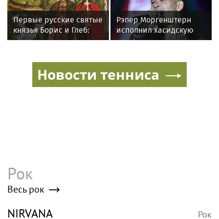
неожиданно сделал
главным своих детей
Первые русские святые
Рэпер Моргенштерн
князья Борис и Глеб:
исполнил хасидскую
история гибели и
молитву на концерте в
почему их почитают до
Хайфе
сих пор
Новости тенниса
Рок
Весь рок
NIRVANA
Рок