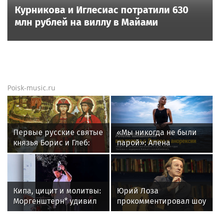
Курникова и Иглесиас потратили 630
млн рублей на виллу в Майами
Poisk-music.ru
Первые русские святые
«Мы никогда не были
князья Борис и Глеб:
парой»: Алена
история гибели и
Шишкова — о Павле
почему их почитают до
Дурове, борьбе с
сих пор
анорексией и помощи
Тимати
Кипа, цицит и молитвы:
Юрий Лоза
Моргенштерн* удивил
прокомментировал шоу
публику новым
Димы Билана словами