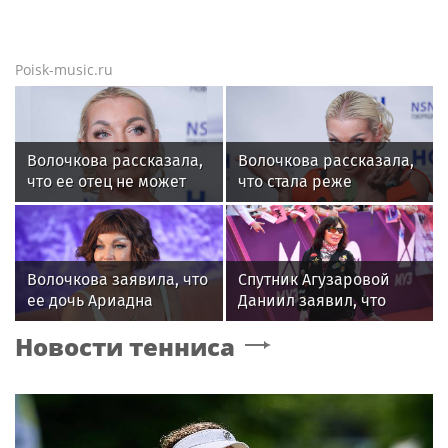
Poisk-music.ru
Волочкова рассказала,
Волочкова рассказала,
что ее отец не может
что стала реже
восстановиться после
показывать шпагаты
инсульта
из-за операции на ноге
Волочкова заявила, что
Спутник Агузаровой
ее дочь Ариадна
Даниил заявил, что
«совершила глупость»,
решал рабочие
Новости тенниса
взяв фамилию мужа
вопросы с певицей в
отеле