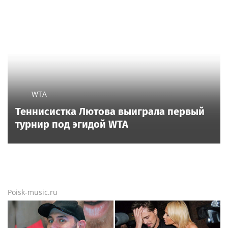
WTA
Теннисистка Лютова выиграла первый
турнир под эгидой WTA
Poisk-music.ru