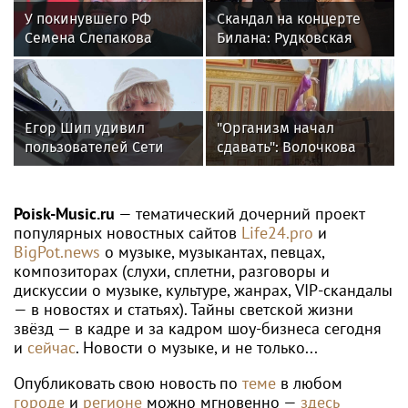
У покинувшего РФ
Скандал на концерте
Семена Слепакова
Билана: Рудковская
нашли еще две
прокомментировала и
квартиры в Москве
в Сети "взорвались"
Егор Шип удивил
"Организм начал
пользователей Сети
сдавать": Волочкова
кардинальной сменой
раскрыла причину
своего имиджа
отсутствия фотографий
со шпагатами
Poisk-Music.ru
— тематический дочерний проект
популярных новостных сайтов
Life24.pro
и
BigPot.news
о музыке, музыкантах, певцах,
композиторах (слухи, сплетни, разговоры и
дискуссии о музыке, культуре, жанрах, VIP-скандалы
— в новостях и статьях). Тайны светской жизни
звёзд — в кадре и за кадром шоу-бизнеса сегодня
и
сейчас
. Новости о музыке, и не только...
Опубликовать свою новость по
теме
в любом
городе
и
регионе
можно мгновенно —
здесь