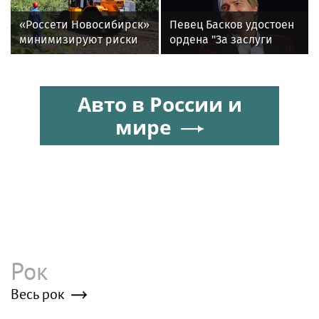
новых жилых
«Россети Новосибирск»
Певец Басков удостоен
кварталов
минимизируют риски
ордена "За заслуги
повреждений ЛЭП за
перед Отечеством" IV
счет масштабной
степени
расчистки просек
Авто в России и
мире
Рок
Весь рок