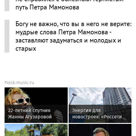
путь Петра Мамонова
Богу не важно, что вы в него не верите:
мудрые слова Петра Мамонова -
заставляют задуматься и молодых и
старых
Poisk-music.ru
22-летний спутник
Энергия для
Жанны Агузаровой
новостроек: «Россети
опроверг роман с
Новосибирск»
певицей
обеспечили почти 12
МВт мощности для