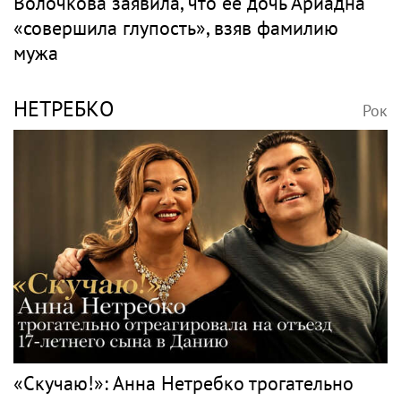
Волочкова заявила, что ее дочь Ариадна
«совершила глупость», взяв фамилию
мужа
НЕТРЕБКО
Рок
«Скучаю!»: Анна Нетребко трогательно