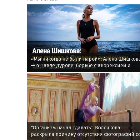
«Мы никогда не были парой»: Алена Шишков
— о Павле Дурове, борьбе с анорексией и
помощи Тимати
"Организм начал сдавать": Волочкова
раскрыла причину отсутствия фотографий с