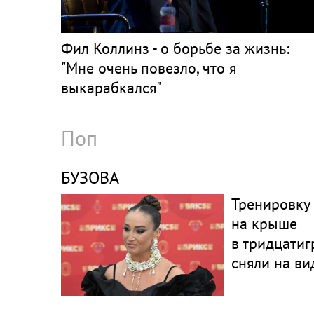
Фил Коллинз - о борьбе за жизнь:
"Мне очень повезло, что я
выкарабкался"
Поп
БУЗОВА
Тренировку
на крыше
в тридцати
сняли на ви