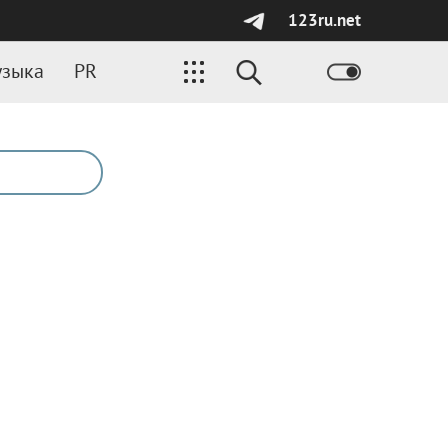
123ru.net
зыка
PR