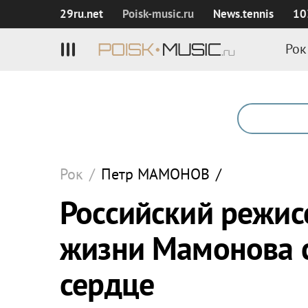
29ru.net
Poisk‑music.ru
News.tennis
10
Рок
Рок
/
Петр
МАМОНОВ
/
Российский режис
жизни Мамонова с
сердце