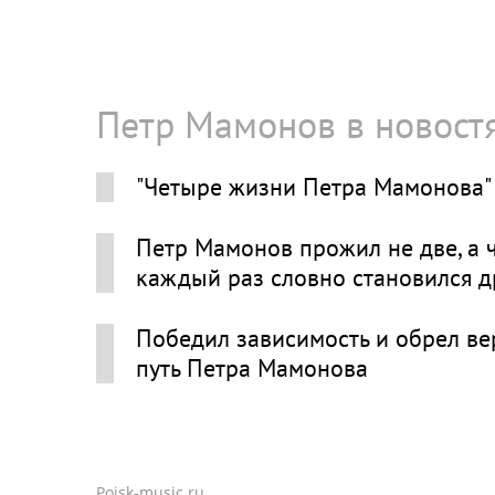
Петр Мамонов в новост
"Четыре жизни Петра Мамонова" 
Петр Мамонов прожил не две, а 
каждый раз словно становился 
Победил зависимость и обрел вер
путь Петра Мамонова
Poisk-music.ru