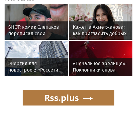
SHOT: комик Слепаков
Кажетта Ахметжанова:
переписал свои
как пригласить добрых
квартиры в РФ на
духов в новый дом
родителей после
переезда
Энергия для
«Печальное зрелище»:
новостроек: «Россети
Поклонники снова
Новосибирск»
возмущены
обеспечили почти 12
«мычащим» на сцене
МВт мощности для
Глебом Самойловым
Rss.plus
новых жилых
кварталов