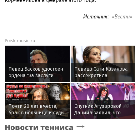
Источник:
«Вести»
Poisk-music.ru
Певец Басков удостоен
Певица Сати Казанова
ордена "За заслуги
рассекретила
перед Отечеством" IV
«безгрешное, чистое,
степени
любящее» имя своей
дочери
Почти 20 лет вместе,
Спутник Агузаровой
брак в больнице и суды
Даниил заявил, что
за миллиард: как
решал рабочие
Новости тенниса
сейчас живет вдова
вопросы с певицей в
Александра Градского
отеле