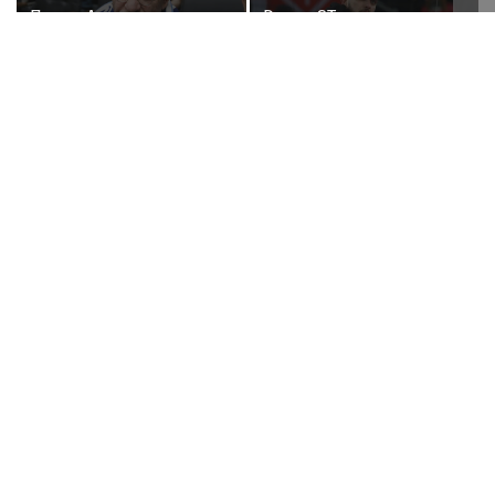
Певец Александр
Рэпер ST получил
Розенбаум назвал
награду от Путина
Любовь Орлову
настоящей звездой
Никита Пресняков
Певица Анна
заявил, что в России
Семенович рассказала,
его обидели. И
что улетела с
рассорился с братом
возлюбленным в
из-за политики
Европу
Poisk-Music.ru
— тематический дочерний проект
популярных новостных сайтов
Life24.pro
и
BigPot.news
о музыке, музыкантах, певцах,
композиторах (слухи, сплетни, разговоры и
дискуссии о музыке, культуре, жанрах, VIP-скандалы
— в новостях и статьях). Тайны светской жизни
звёзд — в кадре и за кадром шоу-бизнеса сегодня
и
сейчас
. Новости о музыке, и не только...
Опубликовать свою новость по
теме
в любом
городе
и
регионе
можно мгновенно —
здесь