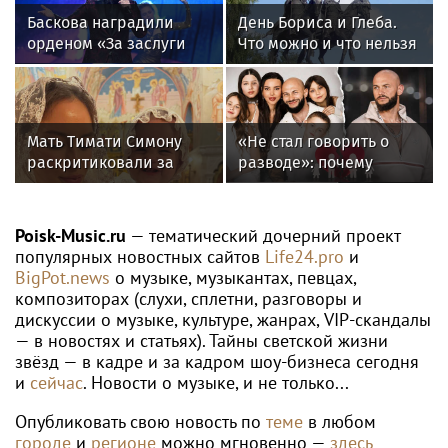
Баскова наградили
День Бориса и Глеба.
орденом «За заслуги
Что можно и что нельзя
перед отечеством»
делать 6 августа 2026
IV степени
года
Мать Тимати Симону
«Не стал говорить о
раскритиковали за
разводе»: почему
неудачные фото
Джиган после
возлюбленной сына
расставания
Валентины
неожиданно сделал
Poisk-Music.ru
— тематический дочерний проект
главным своих детей
популярных новостных сайтов
Life24.pro
и
BigPot.news
о музыке, музыкантах, певцах,
композиторах (слухи, сплетни, разговоры и
дискуссии о музыке, культуре, жанрах, VIP-скандалы
— в новостях и статьях). Тайны светской жизни
звёзд — в кадре и за кадром шоу-бизнеса сегодня
и
сейчас
. Новости о музыке, и не только...
Опубликовать свою новость по
теме
в любом
городе
и
регионе
можно мгновенно —
здесь