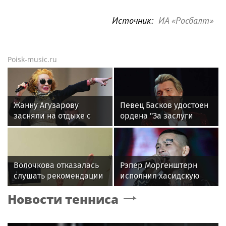
Источник:
ИА «Росбалт»
Poisk-music.ru
Жанну Агузарову
Певец Басков удостоен
засняли на отдыхе с
ордена "За заслуги
22‑летним другом
перед Отечеством" IV
степени
Волочкова отказалась
Рэпер Моргенштерн
слушать рекомендации
исполнил хасидскую
врачей после новой
молитву на концерте в
Новости тенниса
травмы: "Слушаю
Хайфе
сердце"