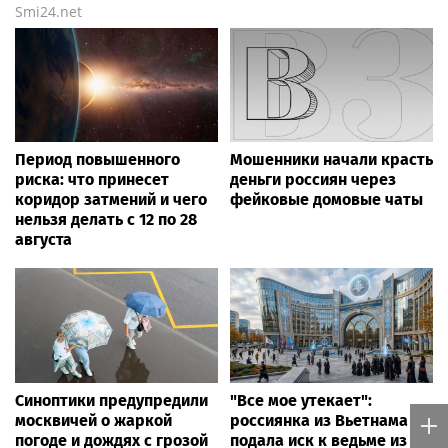
Smi24.net
Период повышенного
Мошенники начали красть
риска: что принесет
деньги россиян через
коридор затмений и чего
фейковые домовые чаты
нельзя делать с 12 по 28
августа
Синоптики предупредили
"Все мое утекает":
москвичей о жаркой
россиянка из Вьетнама
погоде и дождях с грозой
подала иск к ведьме из