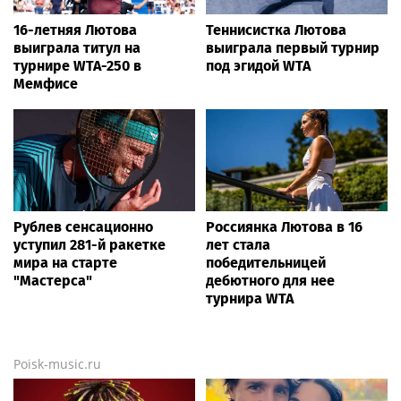
16-летняя Лютова
Теннисистка Лютова
выиграла титул на
выиграла первый турнир
турнире WTA-250 в
под эгидой WTA
Мемфисе
Рублев сенсационно
Россиянка Лютова в 16
уступил 281-й ракетке
лет стала
мира на старте
победительницей
"Мастерса"
дебютного для нее
турнира WTA
Poisk-music.ru