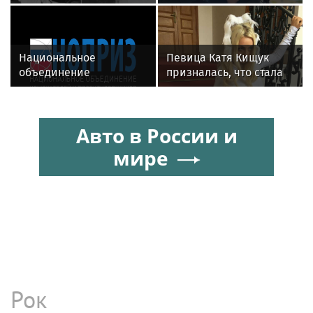
Цой был влюблен в
подловили на пляже с
жену Майка Науменко?
Трюдо
Национальное
Певица Катя Кищук
объединение
призналась, что стала
изыскателей и
бояться людей и
проектировщиков
открытости
объявляет о приеме
Авто в России и
заявок на XI
Международный
мире
профессиональный
конкурс НОПРИЗ на
лучший проект
Рок