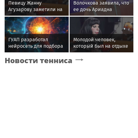
Певицу Жанну
Волочкова заявила, что
Агузарову заметили на
ее дочь Ариадна
отдыхе в загородном
«совершила глупость»,
отеле с 22-летним
взяв фамилию мужа
другом
ГУАП разработал
Молодой человек,
нейросеть для подбора
который был на отдыхе
обуви по фото стопы
с Агузаровой, опроверг
Новости тенниса
роман с певицей