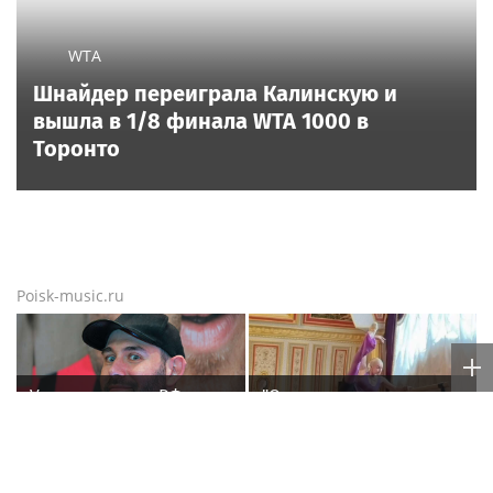
WTA
Шнайдер переиграла Калинскую и
вышла в 1/8 финала WTA 1000 в
Торонто
Poisk-music.ru
У покинувшего РФ
"Организм начал
Семена Слепакова
сдавать": Волочкова
нашли еще две
раскрыла причину
квартиры в Москве
отсутствия фотографий
со шпагатами