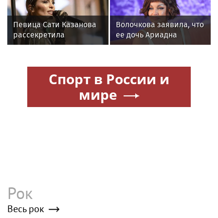
Певица Сати Казанова
Волочкова заявила, что
рассекретила
ее дочь Ариадна
«безгрешное, чистое,
«совершила глупость»,
любящее» имя своей
взяв фамилию мужа
дочери
Спорт в России и
мире
Рок
Весь рок