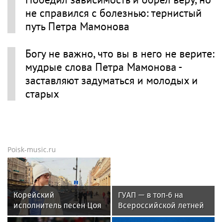
не справился с болезнью: тернистый
путь Петра Мамонова
Богу не важно, что вы в него не верите:
мудрые слова Петра Мамонова -
заставляют задуматься и молодых и
старых
Poisk-music.ru
Корейский
ГУАП — в топ‑6 на
исполнитель песен Цоя
Всероссийской летней
Сон Вон Соп захотел
Универсиаде по