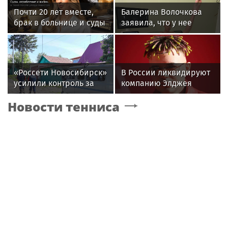
Почти 20 лет вместе,
Балерина Волочкова
брак в больнице и суды
заявила, что у нее
за миллиард: как
появилась гематома
сейчас живет вдова
после выхода на сцену
Александра Градского
«Россети Новосибирск»
В России ликвидируют
усилили контроль за
компанию Элджея
незаконными
Новости тенниса
подвесами ВОЛС: охват
проверок вырос в 1,5
раза