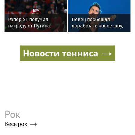
пожить в Нижнем
спортивному
Новгороде
ориентированию
Рэпер ST получил
Певец пообещал
награду от Путина
доработать новое шоу,
подвергнутое критике
Новости тенниса
Рок
Весь рок