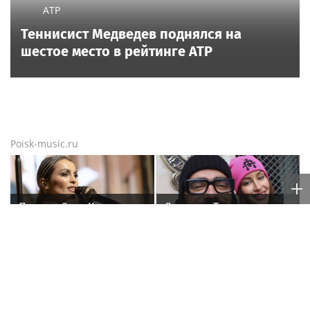
ATP
Теннисист Медведев поднялся на
шестое место в рейтинге ATP
Poisk-music.ru
Певица Сати Казанова
Девушка Тимати
рассекретила
Валентина Иванова
«безгрешное, чистое,
снялась с годовалой
любящее» имя своей
дочерью в парной
дочери
фотосессии
В Сочи депутат
«Скучаю!»: Анна
Тепляков добивается
Нетребко трогательно