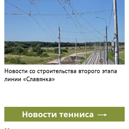
PR
КУТУШОВ
Рок
Токсиколог Кутушов призвал