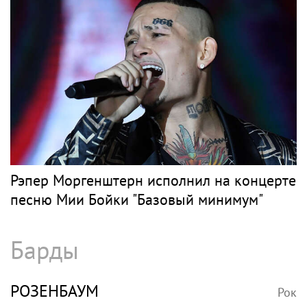
«Бурановские бабушки»: триумф на
«Евровидении», исполненная мечта и
череда потерь
Рэп
ЭЛДЖЕЙ
Рок