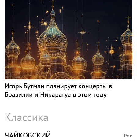
Певец Александр Розенбаум назвал
Любовь Орлову настоящей звездой
СЛЕПАКОВ
Рок
SHOT: комик Слепаков переписал свои
квартиры в РФ на родителей после