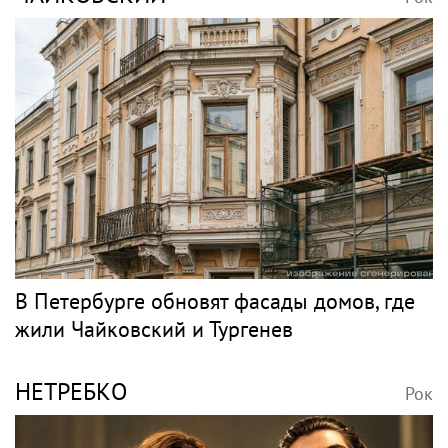
переезда
Джаз
БУТМАН
Рок