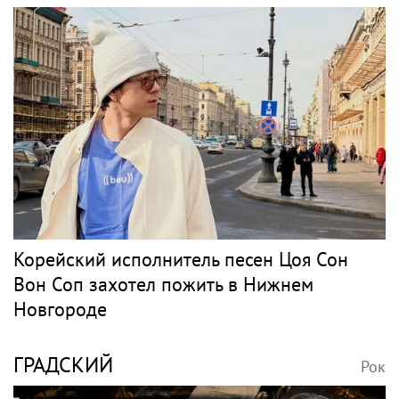
Певица ÁARPI: как
Певица Сати Казанова
грамотно подобрать
призналась, что
гардероб для
назвала дочь в честь
выступлений
индуистской богини
Бутман рассказал, что
Певец Билан признался
на его концертах в ЕС и
в слушателям в любви
США протестовали
после критики
проплаченные люди
Спорт в России и
мире