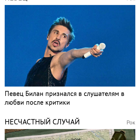
В Петербурге обновят фасады домов, где
жили Чайковский и Тургенев
НЕТРЕБКО
Рок
«Скучаю!»: Анна Нетребко трогательно
отреагировала на отъезд 17-летнего сына