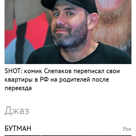
песню Мии Бойки "Базовый минимум"
Барды
РОЗЕНБАУМ
Рок