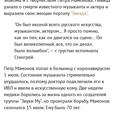
знакома и с творчеством Петра Мамонова. Певица
узнала о смерти известного музыканта и актера и
выразила свои эмоции порталу
"Звезда"
.
"Он был иконой всего русского искусства,
музыкантом, актером… Я просто помню,
как он пел, как он двигался на сцене… Он
был великолепный, все, что он делал,
было волшебно", — с грустью вспомнила
Стингрей.
Петр Мамонов попал в больницу с коронавирусом
1 июля. Состояние музыканта стремительно
ухудшалось, поэтому доктора подключили его к
ИВЛ и ввели в искусственную кому. Две недели
медики боролись за жизнь одного из создателей
группы "Звуки Му", но проиграли борьбу. Мамонов
скончался 15 июля. Ему было 70 лет.