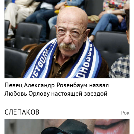
В России ликвидируют компанию Элджея
МОРГЕНШТЕРН
Рок
Рэпер Моргенштерн исполнил на концерте