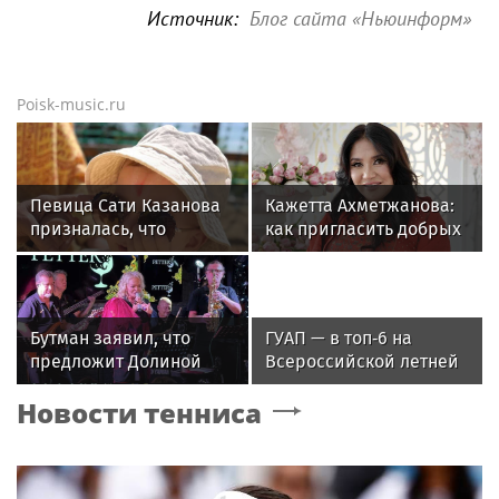
Источник:
Блог сайта «Ньюинформ»
Poisk-music.ru
Певица Сати Казанова
Кажетта Ахметжанова:
призналась, что
как пригласить добрых
назвала дочь в честь
духов в новый дом
индуистской богини
Бутман заявил, что
ГУАП — в топ‑6 на
предложит Долиной
Всероссийской летней
кафедру в будущем
Универсиаде по
Новости тенниса
джазовом вузе
спортивному
ориентированию