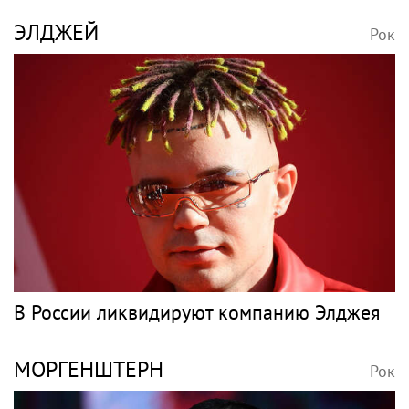
Выбрала скальпель вместо сцены: как
сложилась судьба дочери Алены Апиной,
рожденной вопреки приговору врачей
БУРАНОВСКИЕ БАБУШКИ
Рок