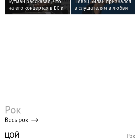
"Четыре жизни Петра Мамонова"
покажут в кино
Петр Мамонов прожил не две, а
четыре совершенно разные жизни — и
каждый раз словно становился другим
человеком
Победил зависимость и обрел веру, но
не справился с болезнью: тернистый
путь Петра Мамонова
Poisk-music.ru