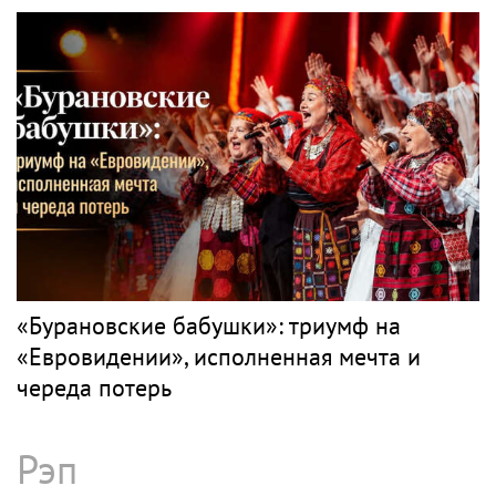
суды за миллиард: как сейчас живет вдова
Александра Градского
Поп
АПИНА
Рок