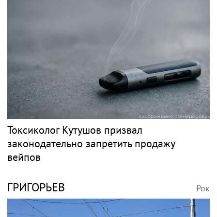
Певец Билан признался в слушателям в
любви после критики
НЕСЧАСТНЫЙ СЛУЧАЙ
Рок
Несчастный случай или чужие руки: СК
сузил загадку Усольцевых до двух версий