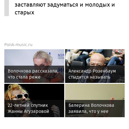
заставляют задуматься и молодых и
старых
Poisk-music.ru
Волочкова рассказала,
Александр Розенбаум
что стала реже
стыдится называть
показывать шпагаты
себя звездой
из-за операции на ноге
22-летний спутник
Балерина Волочкова
Жанны Агузаровой
заявила, что у нее
опроверг роман с
появилась гематома
певицей
после выхода на сцену