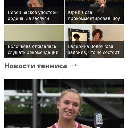
Певец Басков удостоен
Юрий Лоза
ордена "За заслуги
прокомментировал шоу
перед Отечеством" IV
Димы Билана словами
степени
«понты дороже денег»
Волочкова отказалась
Балерина Волочкова
слушать рекомендации
заявила, что не состоит
врачей после новой
в отношениях с
Новости тенниса
травмы: "Слушаю
молодым журналистом
сердце"