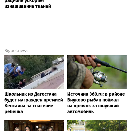
рационе ускоряет
изнашивание тканей
Bigpot.news
Школьник из Дагестана
Источник 360.ru: в районе
будет награжден премией
Внуково рыбак поймал
Кеосаяна за спасение
на крючок затонувший
ребенка
автомобиль