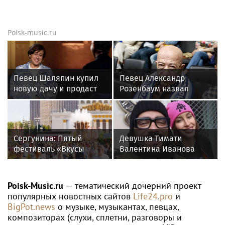
Poisk-music.ru
Певец Шаляпин купил
Певец Александр
новую дачу и продаст
Розенбаум назвал
старую
Любовь Орлову
настоящей звездой
Сергунина: Пятый
Девушка Тимати
фестиваль «Вкусы
Валентина Иванова
России» пройдет в
снялась с годовалой
Москве 13–23 августа
дочерью в парной
фотосессии
Poisk-Music.ru
— тематический дочерний проект
популярных новостных сайтов
Life24.pro
и
BigPot.news
о музыке, музыкантах, певцах,
композиторах (слухи, сплетни, разговоры и