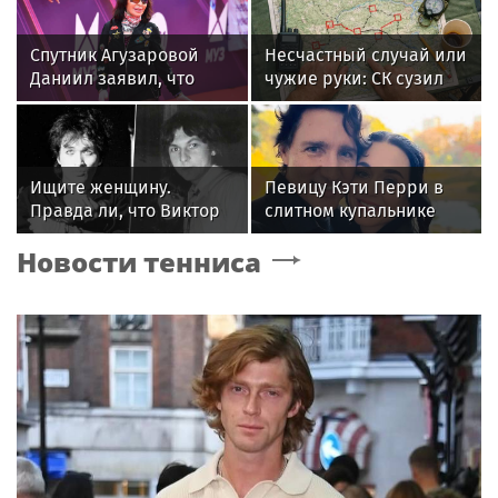
Спутник Агузаровой
Несчастный случай или
Даниил заявил, что
чужие руки: СК сузил
решал рабочие
загадку Усольцевых до
вопросы с певицей в
двух версий
отеле
Ищите женщину.
Певицу Кэти Перри в
Правда ли, что Виктор
слитном купальнике
Цой был влюблен в
подловили на пляже с
Новости тенниса
жену Майка Науменко?
Трюдо