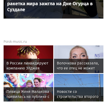
ракетка мира зажгла на Дне Огурца в
Суздале
Poisk-music.ru
В России ликвидируют
Волочкова рассказала,
компанию Элджея
что ее отец не может
восстановиться после
инсульта
Певица Женя Малахова
Новости со
появилась на публике с
строительства второго
дочерью
этапа линии
«Славянка»