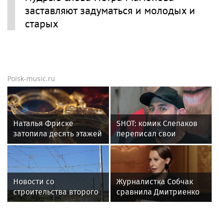
заставляют задуматься и молодых и
старых
Poisk-music.ru
Наталья Фриске
SHOT: комик Слепаков
затопила десять этажей
переписал свои
в Москве, соседи
квартиры в РФ на
подали в суд
родителей после
переезда
Новости со
Журналистка Собчак
строительства второго
сравнила Дмитриенко
этапа линии
и Крида, назвав их
«Славянка»
дуэль исторической