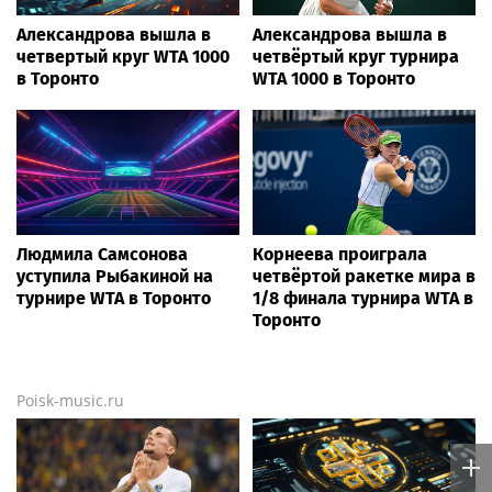
Александрова вышла в
Александрова вышла в
четвертый круг WTA 1000
четвёртый круг турнира
в Торонто
WTA 1000 в Торонто
Людмила Самсонова
Корнеева проиграла
уступила Рыбакиной на
четвёртой ракетке мира в
турнире WTA в Торонто
1/8 финала турнира WTA в
Торонто
Poisk-music.ru