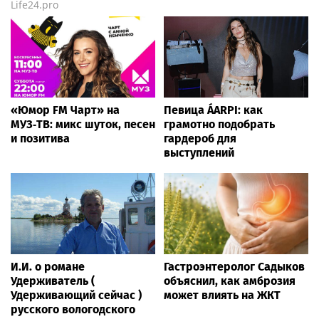
Life24.pro
«Юмор FM Чарт» на
Певица ÁARPI: как
МУЗ‑ТВ: микс шуток, песен
грамотно подобрать
и позитива
гардероб для
выступлений
И.И. о романе
Гастроэнтеролог Садыков
Удерживатель (
объяснил, как амброзия
Удерживающий сейчас )
может влиять на ЖКТ
русского вологодского