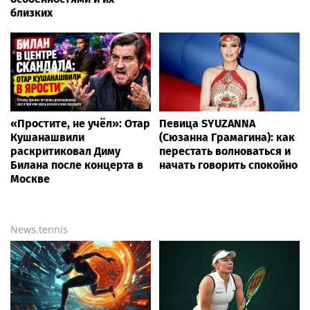
близких
«Простите, не учёл»: Отар
Певица SYUZANNA
Кушанашвили
(Сюзанна Грамагина): как
раскритиковал Диму
перестать волноваться и
Билана после концерта в
начать говорить спокойно
Москве
News.tennis