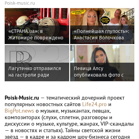
Poisk-music.ru
«СТРАНА.ua»: в
«Полнейшая глупость»:
Житомире повреждено
Анастасия Волочкова
предприятие
осудила дочь за отказ
«Кромберг энд
от знаменитой
Шуберт»
фамилии
Лагутенко отправился
Певица Алсу
на гастроли ради
опубликовала фото с
ремонта сгоревшего
родителями из
особняка в США
деревни Уяндык в
Башкирии
Poisk-Music.ru
— тематический дочерний проект
популярных новостных сайтов
Life24.pro
и
BigPot.news
о музыке, музыкантах, певцах,
композиторах (слухи, сплетни, разговоры и
дискуссии о музыке, культуре, жанрах, VIP-скандалы
— в новостях и статьях). Тайны светской жизни
звёзд — в кадре и за кадром шоу-бизнеса сегодня