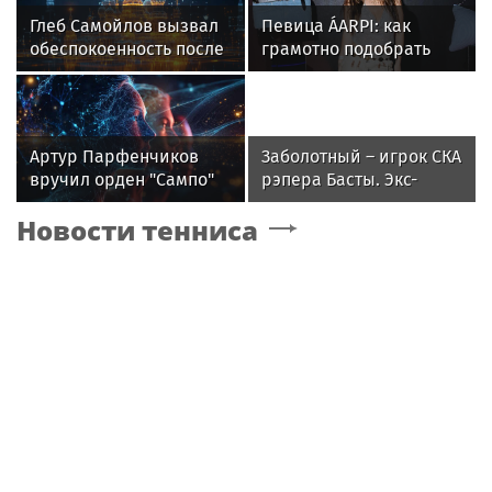
Глеб Самойлов вызвал
Певица ÁARPI: как
обеспокоенность после
грамотно подобрать
концерта в Москве
гардероб для
выступлений
Артур Парфенчиков
Заболотный – игрок СКА
вручил орден "Сампо"
рэпера Басты. Экс-
семье Бориса Одлиса
форвард «Спартака»
Новости тенниса
будет получать 500
тысяч в месяц