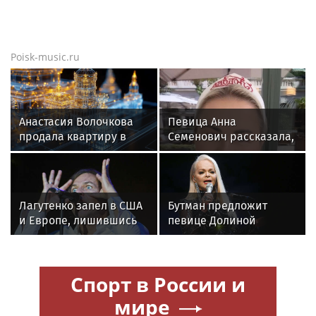
Poisk-music.ru
Анастасия Волочкова
Певица Анна
продала квартиру в
Семенович рассказала,
Питере из-за суда с УК
что улетела с
возлюбленным в
Европу
Лагутенко запел в США
Бутман предложит
и Европе, лишившись
певице Долиной
дома в Малибу
возглавить вокальное
отделение джазового
вуза
Спорт в России и
мире