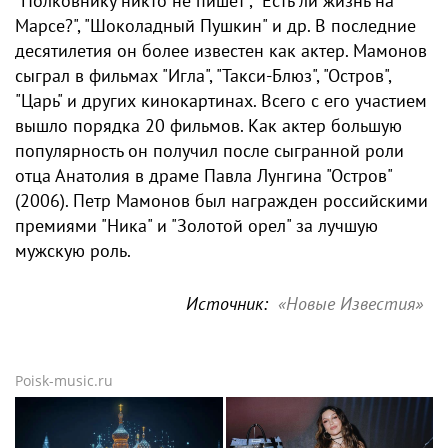
"Полковнику никто не пишет", "Есть ли жизнь на
Марсе?", "Шоколадный Пушкин" и др. В последние
десятилетия он более известен как актер. Мамонов
сыграл в фильмах "Игла", "Такси-Блюз", "Остров",
"Царь" и других кинокартинах. Всего с его участием
вышло порядка 20 фильмов. Как актер большую
популярность он получил после сыгранной роли
отца Анатолия в драме Павла Лунгина "Остров"
(2006). Петр Мамонов был награжден российскими
премиями "Ника" и "Золотой орел" за лучшую
мужскую роль.
Источник:
«Новые Известия»
Poisk-music.ru