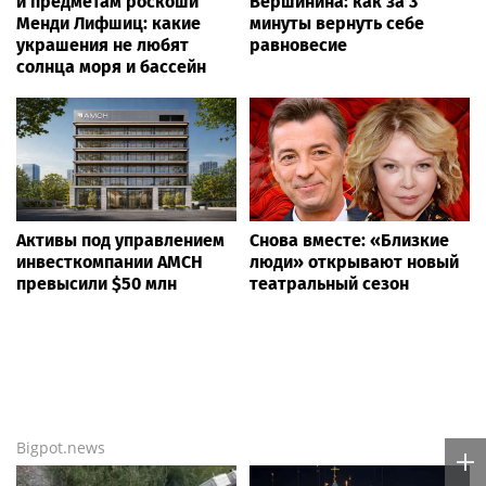
и предметам роскоши
Вершинина: как за 3
Менди Лифшиц: какие
минуты вернуть себе
украшения не любят
равновесие
солнца моря и бассейн
Активы под управлением
Снова вместе: «Близкие
инвесткомпании AMCH
люди» открывают новый
превысили $50 млн
театральный сезон
Bigpot.news