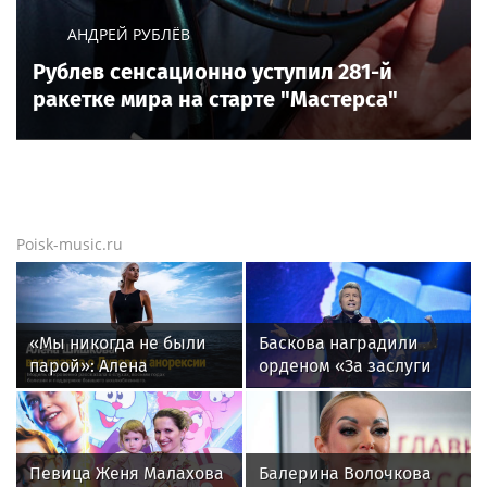
АНДРЕЙ РУБЛЁВ
Рублев сенсационно уступил 281-й
ракетке мира на старте "Мастерса"
Poisk-music.ru
«Мы никогда не были
Баскова наградили
парой»: Алена
орденом «За заслуги
Шишкова — о Павле
перед отечеством»
Дурове, борьбе с
IV степени
анорексией и помощи
Тимати
Певица Женя Малахова
Балерина Волочкова