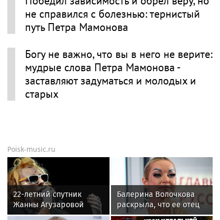
Победил зависимость и обрел веру, но
не справился с болезнью: тернистый
путь Петра Мамонова
Богу не важно, что вы в него не верите:
мудрые слова Петра Мамонова -
заставляют задуматься и молодых и
старых
Poisk-music.ru
22-летний спутник
Балерина Волочкова
Жанны Агузаровой
раскрыла, что ее отец
опроверг роман с
не может