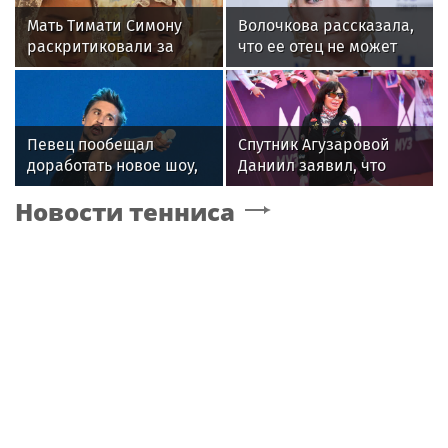
Мать Тимати Симону
Волочкова рассказала,
раскритиковали за
что ее отец не может
неудачные фото
восстановиться после
возлюбленной сына
инсульта
Валентины
Певец пообещал
Спутник Агузаровой
доработать новое шоу,
Даниил заявил, что
подвергнутое критике
решал рабочие
Новости тенниса
вопросы с певицей в
отеле