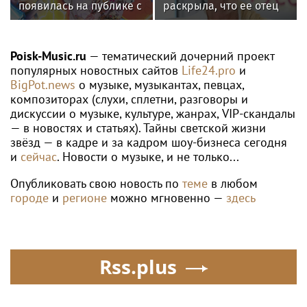
появилась на публике с
раскрыла, что ее отец
дочерью
не может
восстановиться после
инсульта
Poisk-Music.ru
— тематический дочерний проект
популярных новостных сайтов
Life24.pro
и
BigPot.news
о музыке, музыкантах, певцах,
композиторах (слухи, сплетни, разговоры и
дискуссии о музыке, культуре, жанрах, VIP-скандалы
— в новостях и статьях). Тайны светской жизни
звёзд — в кадре и за кадром шоу-бизнеса сегодня
и
сейчас
. Новости о музыке, и не только...
Опубликовать свою новость по
теме
в любом
городе
и
регионе
можно мгновенно —
здесь
Rss.plus