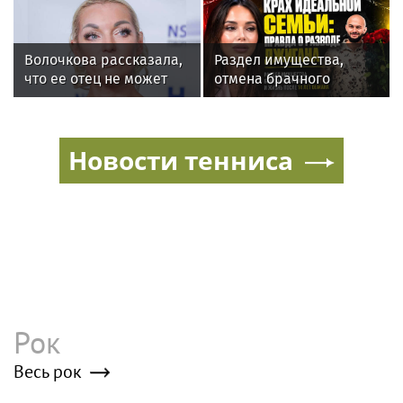
певицей
восстановиться после
инсульта
Волочкова рассказала,
Раздел имущества,
что ее отец не может
отмена брачного
восстановиться после
контракта и новые
инсульта
слухи: как живет
Джиган после развода с
Новости тенниса
Оксаной Самойловой
Рок
Весь рок