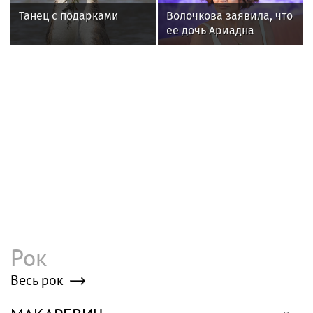
четыре совершенно разные жизни — и
каждый раз словно становился другим
человеком
Победил зависимость и обрел веру, но
не справился с болезнью: тернистый
путь Петра Мамонова
Богу не важно, что вы в него не верите:
мудрые слова Петра Мамонова -
заставляют задуматься и молодых и
старых
Poisk-music.ru