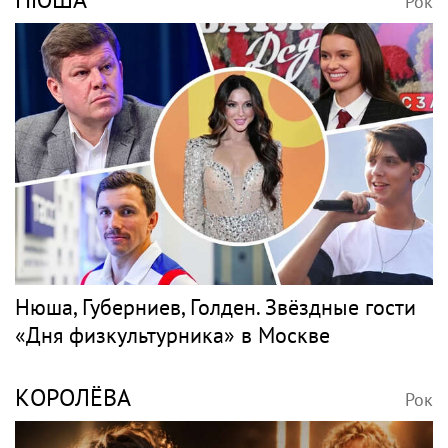
Омут или брод? Пьяный Андрей
Макаревич сиганул с моста в Москву-реку
NIRVANA
Рок
Вдова лидера Nirvana Кортни Лав