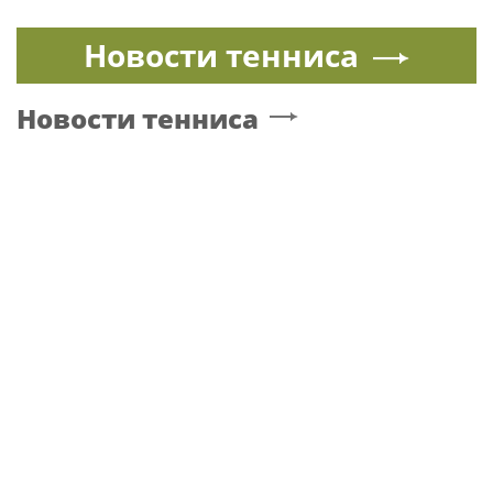
Кажетта Ахметжанова: как пригласить
добрых духов в новый дом
ШАРАПОВА
Рок