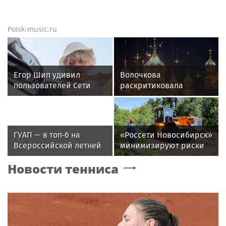
Poisk-music.ru
Егор Шип удивил
Волочкова
пользователей Сети
раскритиковала
кардинальной сменой
концерт Билана в
своего имиджа
Москве за плохую
организацию
ГУАП — в топ‑6 на
«Россети Новосибирск»
Всероссийской летней
минимизируют риски
Универсиаде по
повреждений ЛЭП за
Новости тенниса
спортивному
счет масштабной
ориентированию
расчистки просек