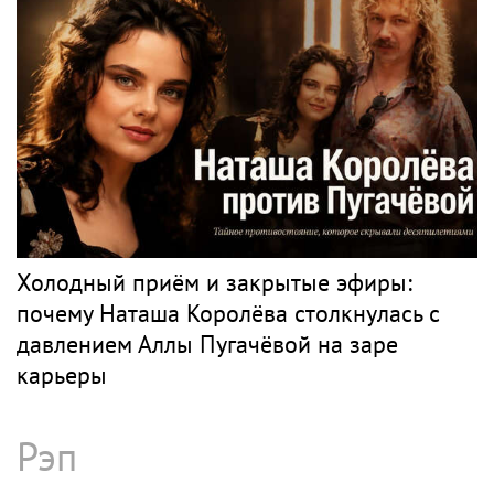
пыталась забрать все материалы дела
Кобейна
Поп
НЮША
Рок