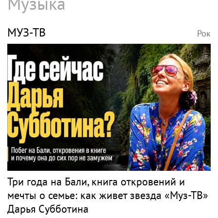
Волочкова заявила, что ее дочь Ариадна
«совершила глупость», взяв фамилию
мужа
НЕТРЕБКО
Рок