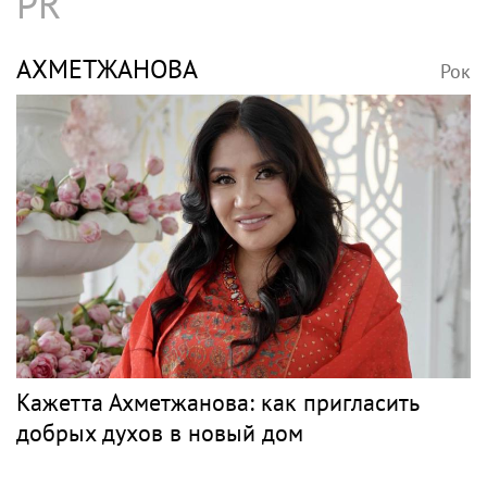
Три года на Бали, книга откровений и
мечты о семье: как живет звезда «Муз-ТВ»
Дарья Субботина
КОНЦЕРТ
Рок