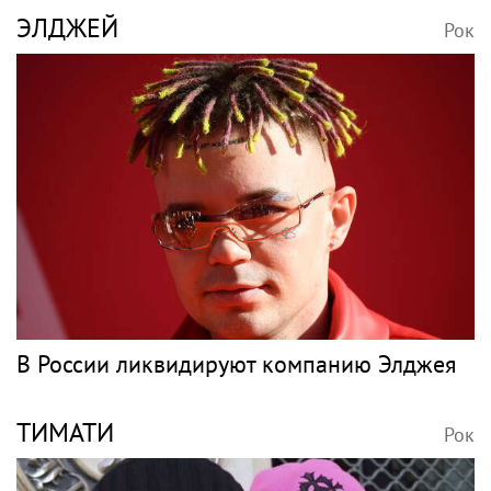
Нюша, Губерниев, Голден. Звёздные гости
«Дня физкультурника» в Москве
КОРОЛЁВА
Рок
Холодный приём и закрытые эфиры: