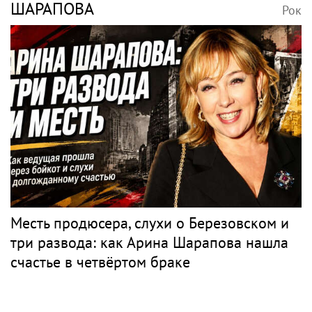
Концерт на 90-летие в кресле: Эдита
Пьеха планирует вернуться на сцену
PR
АХМЕТЖАНОВА
Рок