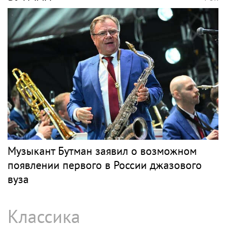
Певец Александр Розенбаум назвал
Любовь Орлову настоящей звездой
СЛЕПАКОВ
Рок
SHOT: комик Слепаков переписал свои
квартиры в РФ на родителей после