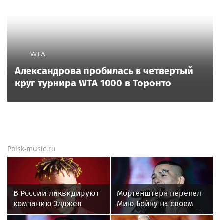
Месть продюсера, слухи о Березовском и
три развода: как Арина Шарапова нашла
счастье в четвёртом браке
Новости тенниса
Новости тенниса