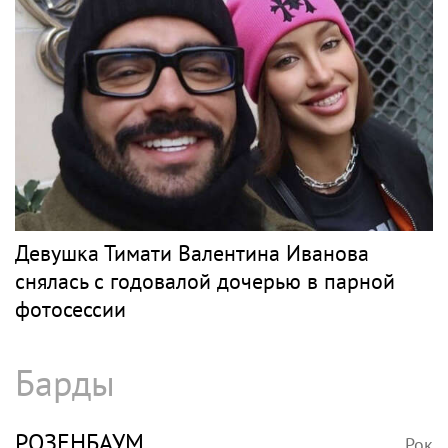
почему Наташа Королёва столкнулась с
давлением Аллы Пугачёвой на заре
карьеры
Рэп
ЭЛДЖЕЙ
Рок