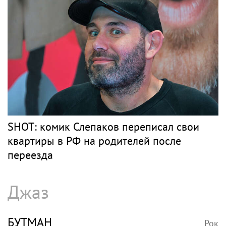
снялась с годовалой дочерью в парной
фотосессии
Барды
РОЗЕНБАУМ
Рок