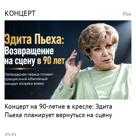
«Скучаю!»: Анна Нетребко трогательно
отреагировала на отъезд 17-летнего сына
в Данию
Музыка
МУЗ-ТВ
Рок