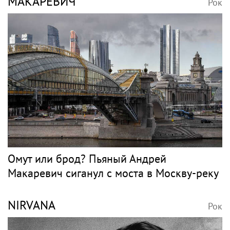
Молодой человек,
Моргенштерн перепел
который был на отдыхе
Мию Бойку на своем
с Агузаровой, опроверг
концерте
роман с певицей
Танец с подарками
Волочкова заявила, что
ее дочь Ариадна
«совершила глупость»,
взяв фамилию мужа
Музыкальные
новости