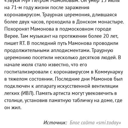
«Звуки Му» Петром Мамоновым. Он умер 15 июля
на 71-м году жизни после заражения
коронавирусом. Траурная церемония, длившаяся
более двух часов, проходила в Донском монастыре.
Похоронят Мамонова в подмосковном городе
Верее. Там музыкант на протяжении более 20 лет,
пишет RT. В последний путь Мамонова проводили
продолжительными аплодисментами. Траурную
церемонию посетили несколько десятков людей. В
начале июля стало известно, что его
госпитализировали с коронавирусом в Коммунарку
в тяжелом состоянии. Последние дни Мамонов был
подключен к аппарату искусственной вентиляции
легких (ИВЛ). Память артиста могут увековечить в
столице, установив памятную табличку на доме, где
он жил.
Источник:
Блог сайта «smi.today»