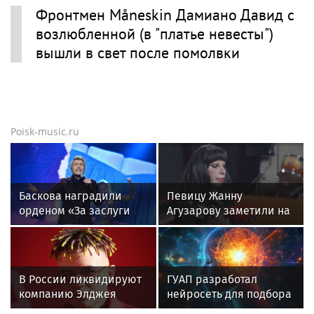
Фронтмен Måneskin Дамиано Давид с
возлюбленной (в "платье невесты")
вышли в свет после помолвки
Poisk-music.ru
Баскова наградили
Певицу Жанну
орденом «За заслуги
Агузарову заметили на
перед отечеством»
отдыхе в загородном
IV степени
отеле с 22-летним
другом
В России ликвидируют
ГУАП разработал
компанию Элджея
нейросеть для подбора
обуви по фото стопы