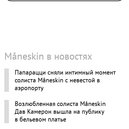
Måneskin в новостях
Папарацци сняли интимный момент
солиста Måneskin с невестой в
аэропорту
Возлюбленная солиста Måneskin
Дав Камерон вышла на публику
в бельевом платье