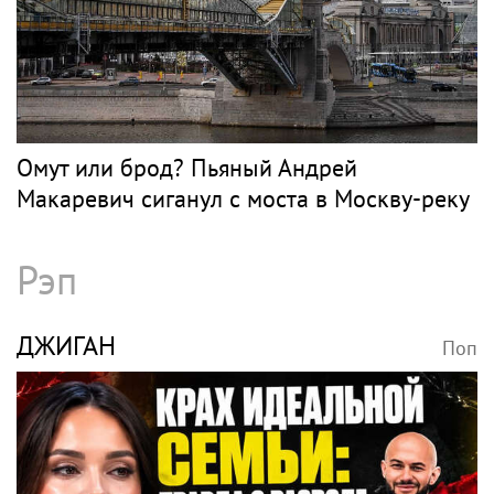
Омут или брод? Пьяный Андрей
Макаревич сиганул с моста в Москву-реку
Рэп
ДЖИГАН
Поп