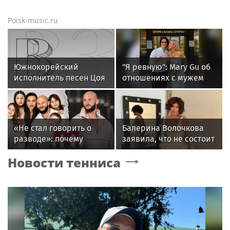
Poisk-music.ru
Южнокорейский
"Я ревную": Mary Gu об
исполнитель песен Цоя
отношениях с мужем
Сон Вон Соп захотел
провести отпуск в
России
«Не стал говорить о
Балерина Волочкова
разводе»: почему
заявила, что не состоит
Джиган после
в отношениях с
Новости тенниса
расставания
молодым журналистом
неожиданно сделал
главным своих детей