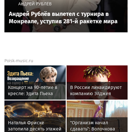
АНДРЕЙ РУБЛЁВ
Андрей Рублёв вылетел с турнира в
Монреале, уступив 281-й ракетке мира
Poisk-music.ru
Концерт на 90-летие в
В России ликвидируют
кресле: Эдита Пьеха
компанию Элджея
планирует вернуться на
сцену
Наталья Фриске
"Организм начал
затопила десять этажей
сдавать": Волочкова