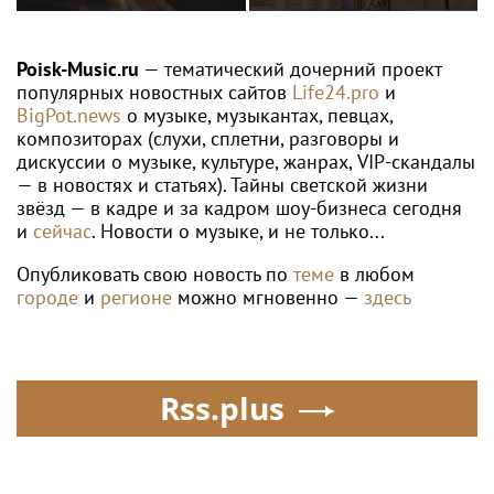
в Москве, соседи
раскрыла причину
подали в суд
отсутствия фотографий
со шпагатами
Poisk-Music.ru
— тематический дочерний проект
популярных новостных сайтов
Life24.pro
и
BigPot.news
о музыке, музыкантах, певцах,
композиторах (слухи, сплетни, разговоры и
дискуссии о музыке, культуре, жанрах, VIP-скандалы
— в новостях и статьях). Тайны светской жизни
звёзд — в кадре и за кадром шоу-бизнеса сегодня
и
сейчас
. Новости о музыке, и не только...
Опубликовать свою новость по
теме
в любом
городе
и
регионе
можно мгновенно —
здесь
Rss.plus