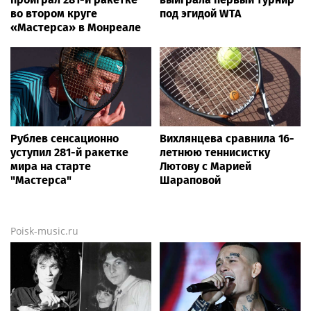
во втором круге
под эгидой WTA
«Мастерса» в Монреале
Рублев сенсационно
Вихлянцева сравнила 16-
уступил 281-й ракетке
летнюю теннисистку
мира на старте
Лютову с Марией
"Мастерса"
Шараповой
Poisk-music.ru