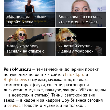
«Мы никогда не были
Волочкова рассказала,
парой»: Алена
что ее отец не может
Шишкова — о Павле
восстановиться после
Дурове, борьбе с
инсульта
анорексией и помощи
Тимати
Жанну Агузарову
22-летний спутник
засняли на отдыхе с
Жанны Агузаровой
22‑летним другом
опроверг роман с
певицей
Poisk-Music.ru
— тематический дочерний проект
популярных новостных сайтов
Life24.pro
и
BigPot.news
о музыке, музыкантах, певцах,
композиторах (слухи, сплетни, разговоры и
дискуссии о музыке, культуре, жанрах, VIP-скандалы
— в новостях и статьях). Тайны светской жизни
звёзд — в кадре и за кадром шоу-бизнеса сегодня
и
сейчас
. Новости о музыке, и не только...