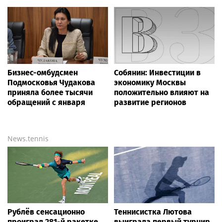
Бизнес-омбудсмен
Собянин: Инвестиции в
Подмосковья Чудакова
экономику Москвы
приняла более тысячи
положительно влияют на
обращений с января
развитие регионов
News.tennis
Рублёв сенсационно
Теннисистка Лютова
проиграл 281-й ракетке
выиграла первый турнир