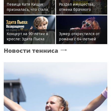
Певица Катя Кищук
Раздел имущества,
призналась, что стала
отмена брачного
бояться людей и
контракта и новые
открытости
слухи: как живет
Джиган после развода с
Оксаной Самойловой
Концерт на 90-летие в
Зумер открестился от
кресле: Эдита Пьеха
романа с 64-летней
планирует вернуться на
Жанной Агузаровой
Новости тенниса
сцену