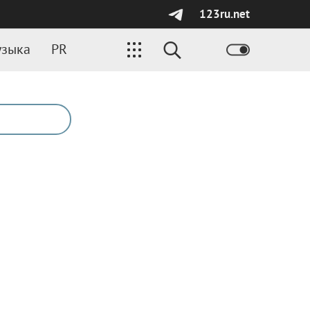
123ru.net
зыка
PR