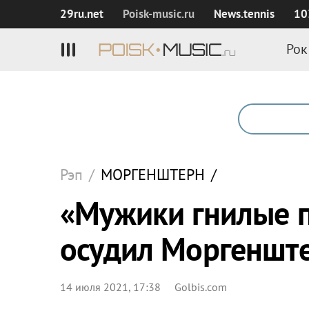
29ru.net
Poisk‑music.ru
News.tennis
10
Рок
Рэп
/
МОРГЕНШТЕРН
/
«Мужики гнилые п
осудил Моргеншт
14 июля 2021, 17:38
Golbis.com