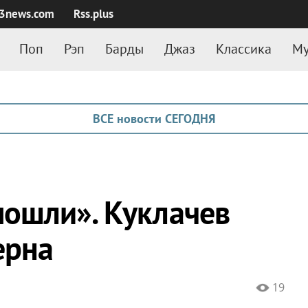
3news.com
Rss.plus
Поп
Рэп
Барды
Джаз
Классика
Му
ВСЕ новости СЕГОДНЯ
ошли». Куклачев
ерна
19