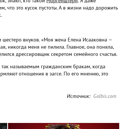
ок, знают, кто такой
Моргенштерн
. Я даже
м, что это кусок пустоты. А в жизни надо дорожить
.
 и шестеро внуков. «Моя жена Елена Исааковна —
ая, никогда меня не пилила. Главное, она поняла,
елился дрессировщик секретом семейного счастья.
 к так называемым гражданским бракам, когда
рмляют отношения в загсе. По его мнению, это
Источник:
Golbis.com