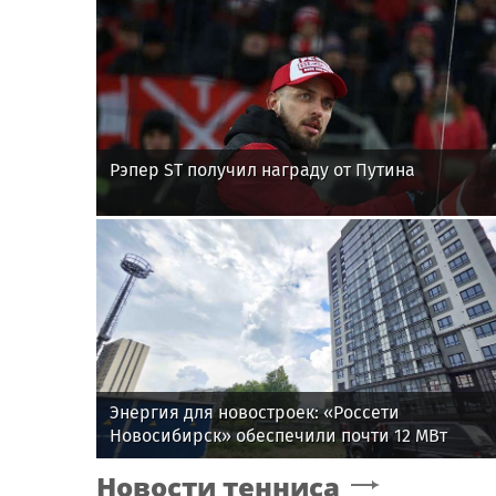
Рэпер ST получил награду от Путина
Энергия для новостроек: «Россети
Новосибирск» обеспечили почти 12 МВт
мощности для новых жилых кварталов
Новости тенниса