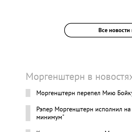
Все новости 
Моргенштерн в новостя
Моргенштерн перепел Мию Бойку
Рэпер Моргенштерн исполнил на
минимум"