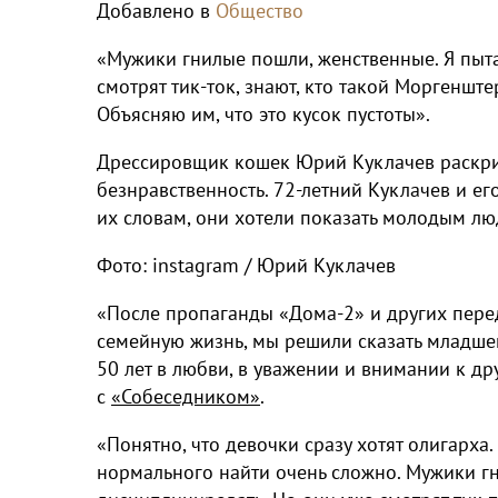
Добавлено в
Общество
«Мужики гнилые пошли, женственные. Я пыт
смотрят тик-ток, знают, кто такой Моргенште
Объясняю им, что это кусок пустоты».
Дрессировщик кошек Юрий Куклачев раскр
безнравственность. 72-летний Куклачев и ег
их словам, они хотели показать молодым л
Фото: instagram / Юрий Куклачев
«После пропаганды «Дома-2» и других перед
семейную жизнь, мы решили сказать младшем
50 лет в любви, в уважении и внимании к др
с
«Собеседником»
.
«Понятно, что девочки сразу хотят олигарха.
нормального найти очень сложно. Мужики гн