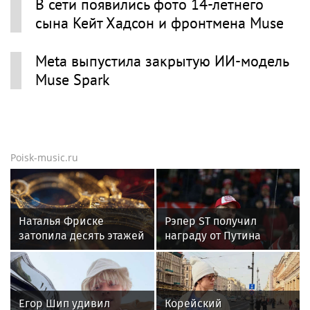
В сети появились фото 14-летнего
сына Кейт Хадсон и фронтмена Muse
Meta выпустила закрытую ИИ-модель
Muse Spark
Poisk-music.ru
Наталья Фриске
Рэпер ST получил
затопила десять этажей
награду от Путина
в Москве, соседи
подали в суд
Егор Шип удивил
Корейский