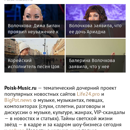
Волочкова: Дима Билан
Волочкова заявила, что
проявил неуважение к
ее дочь Ариадна
зрителям на своем
«совершила глупость»,
концерте в Москве
взяв фамилию мужа
Корейский
Балерина Волочкова
исполнитель песен Цоя
заявила, что у нее
Сон Вон Соп захотел
появилась гематома
пожить в Нижнем
после выхода на сцену
Новгороде
Poisk-Music.ru
— тематический дочерний проект
популярных новостных сайтов
Life24.pro
и
BigPot.news
о музыке, музыкантах, певцах,
композиторах (слухи, сплетни, разговоры и
дискуссии о музыке, культуре, жанрах, VIP-скандалы
— в новостях и статьях). Тайны светской жизни
звёзд — в кадре и за кадром шоу-бизнеса сегодня