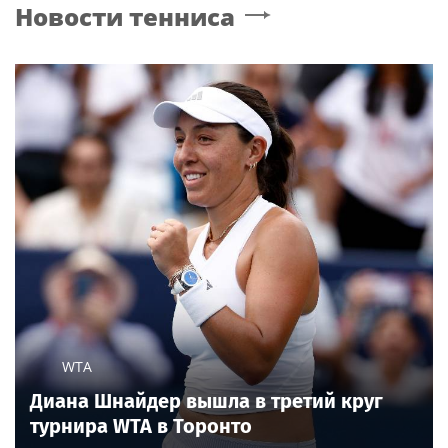
Новости тенниса
сейчас живет вдова
Александра Градского
WTA
Диана Шнайдер вышла в третий круг
турнира WTA в Торонто