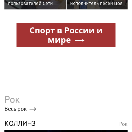
пользователей Сети
исполнитель песен Цоя
кардинальной сменой
Сон Вон Соп захотел
своего имиджа
пожить в Нижнем
Новгороде
Спорт в России и
мире
Рок
Весь рок
КОЛЛИНЗ
Рок