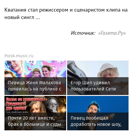
Кватания стал режиссером и сценаристом клипа на
новый сингл ...
Источник:
«Газета.Ру»
Poisk-music.ru
Певица Женя Малахова
Егор Шип удивил
появилась на публике с
пользователей Сети
дочерью
кардинальной сменой
своего имиджа
Почти 20 лет вместе,
Певец пообещал
брак в больнице и суды
доработать новое шоу,
за миллиард: как
подвергнутое критике