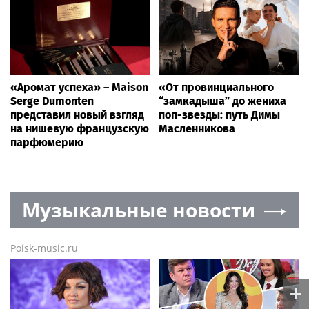
«Аромат успеха» – Maison
«От провинциального
Serge Dumonten
“замкадыша” до жениха
представил новый взгляд
поп-звезды: путь Димы
на нишевую французскую
Масленникова
парфюмерию
Музыкальные новости
Poisk-music.ru