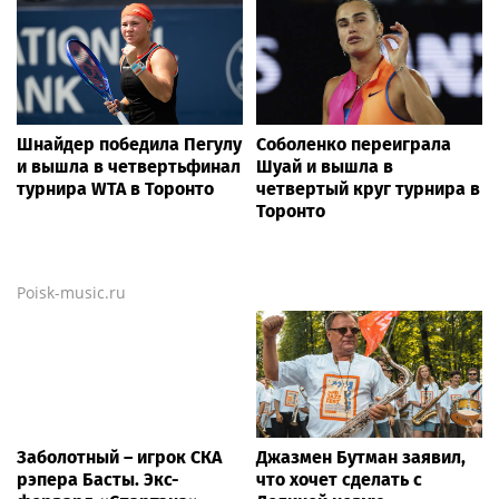
Шнайдер победила Пегулу
Соболенко переиграла
и вышла в четвертьфинал
Шуай и вышла в
турнира WTA в Торонто
четвертый круг турнира в
Торонто
Poisk-music.ru
Заболотный – игрок СКА
Джазмен Бутман заявил,
рэпера Басты. Экс-
что хочет сделать с