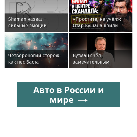
Shaman назвал
«Простите, не учёл»:
сильные эмоции
Отар Кушанашвили
поклонников причиной
раскритиковал Диму
падения ограждений в
Билана после концерта
Абакане
в Москве
Четвероногий сторож:
Бутман счёл
как пёс Баста
замечательным
предупреждает бойцов
решение друзей
о дронах ВСУ
Долиной подарить ей
квартиру
Авто в России и
мире