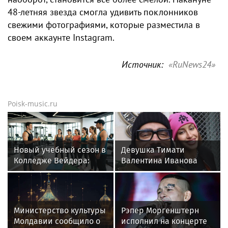
48-летняя звезда смогла удивить поклонников
свежими фотографиями, которые разместила в
своем аккаунте Instagram.
Источник:
«RuNews24»
Poisk-music.ru
Новый учебный сезон в
Девушка Тимати
Колледже Вейдера:
Валентина Иванова
стартовали очные
снялась с годовалой
программы подготовки
дочерью в парной
фитнес-тренеров и
фотосессии
специалистов
Министерство культуры
Рэпер Моргенштерн
индустрии здоровья
Молдавии сообщило о
исполнил на концерте