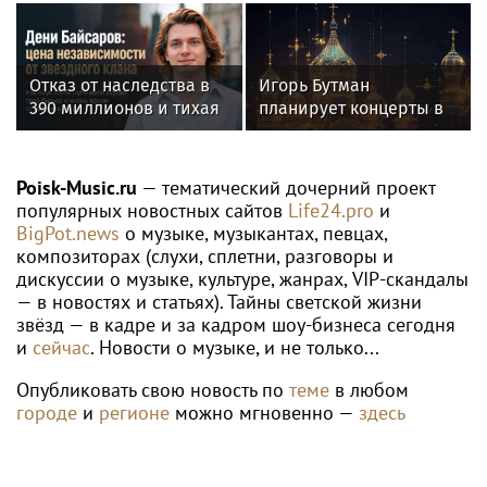
Ивушку на
родителями из
"Интервидение"
деревни Уяндык в
Башкирии
Отказ от наследства в
Игорь Бутман
390 миллионов и тихая
планирует концерты в
жизнь в Москве: как
Бразилии и Никарагуа
живет единственный
в этом году
внук Аллы Пугачевой,
Poisk-Music.ru
— тематический дочерний проект
оставшийся в России
популярных новостных сайтов
Life24.pro
и
BigPot.news
о музыке, музыкантах, певцах,
композиторах (слухи, сплетни, разговоры и
дискуссии о музыке, культуре, жанрах, VIP-скандалы
— в новостях и статьях). Тайны светской жизни
звёзд — в кадре и за кадром шоу-бизнеса сегодня
и
сейчас
. Новости о музыке, и не только...
Опубликовать свою новость по
теме
в любом
городе
и
регионе
можно мгновенно —
здесь