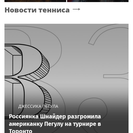
смерти Бориса
песню Мии Бойки
Новости тенниса
Конунова
"Базовый минимум"
ДЖЕССИКА ПЕГУЛА
Россиянка Шнайдер разгромила
американку Пегулу на турнире в
Торонто