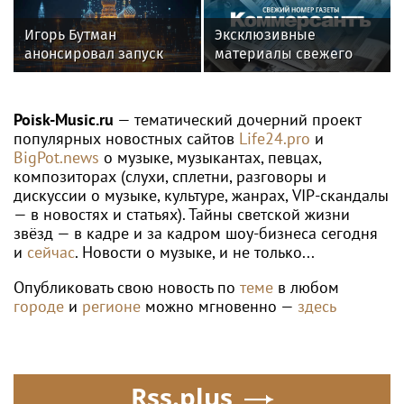
ориентированию
Игорь Бутман
Эксклюзивные
анонсировал запуск
материалы свежего
первого джазового
номера газеты
вуза в России
«Коммерсантъ»:
Poisk-Music.ru
— тематический дочерний проект
популярных новостных сайтов
Life24.pro
и
BigPot.news
о музыке, музыкантах, певцах,
композиторах (слухи, сплетни, разговоры и
дискуссии о музыке, культуре, жанрах, VIP-скандалы
— в новостях и статьях). Тайны светской жизни
звёзд — в кадре и за кадром шоу-бизнеса сегодня
и
сейчас
. Новости о музыке, и не только...
Опубликовать свою новость по
теме
в любом
городе
и
регионе
можно мгновенно —
здесь
Rss.plus