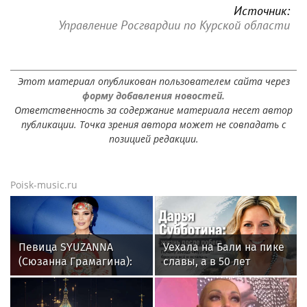
Источник:
Управление Росгвардии по Курской области
Этот материал опубликован пользователем сайта через
форму добавления новостей.
Ответственность за содержание материала несет автор
публикации. Точка зрения автора может не совпадать с
позицией редакции.
Poisk-music.ru
Певица SYUZANNA
Уехала на Бали на пике
(Сюзанна Грамагина):
славы, а в 50 лет
как перестать
выпустила книгу и
волноваться и начать
осталась одна: как
говорить спокойно
сложилась жизнь