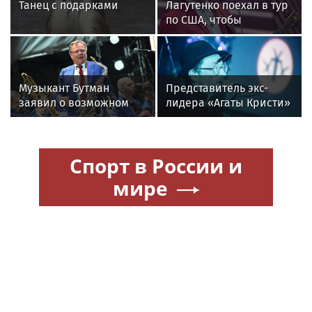
Танец с подарками
Лагутенко поехал в тур
по США, чтобы
наскрести на
восстановление
сгоревшего дома
Музыкант Бутман
Представитель экс-
заявил о возможном
лидера «Агаты Кристи»
появлении первого в
Глеба Самойлова
России джазового вуза
заявила о травле
артиста
Спорт в России и
мире