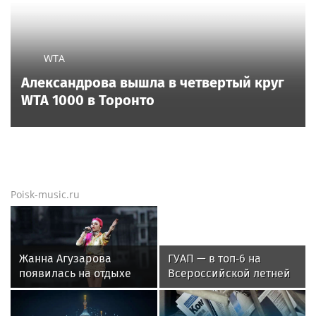
WTA
Александрова вышла в четвертый круг
WTA 1000 в Торонто
Poisk-music.ru
Жанна Агузарова
ГУАП — в топ‑6 на
появилась на отдыхе
Всероссийской летней
с 22-летним
Универсиаде по
фотографом
спортивному