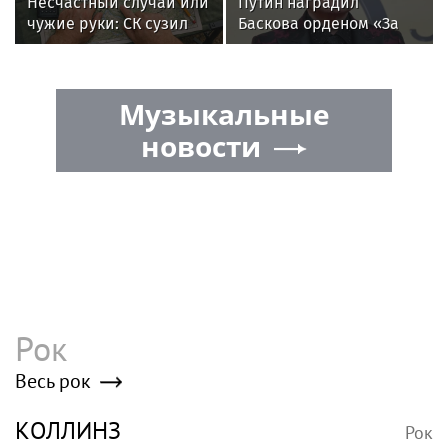
«Ты повсюду вокруг меня»: Дочь Оззи
Осборна обратилась к нему в
годовщину смерти
Келли Осборн опубликовала
откровенное фото на яхте
Дочь музыканта Оззи Осборна
показала фото в купальнике после
критики ее тела
Poisk-music.ru