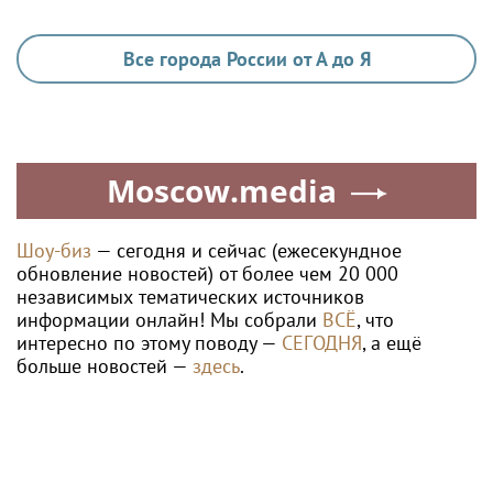
тканей
Ria.city
«Деловые Линии» в
В Центральном округе
Челябинске переезжают
Росгвардии прошли
на новый адрес
мероприятия к 108‑летию
генерала армии И.К.
Яковлева