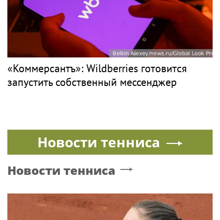
ТУРКИНА
Рок
Премьера трейлера и постера
фантастического блокбастера «Девятая
планета»
КОММЕРСАНТЪ