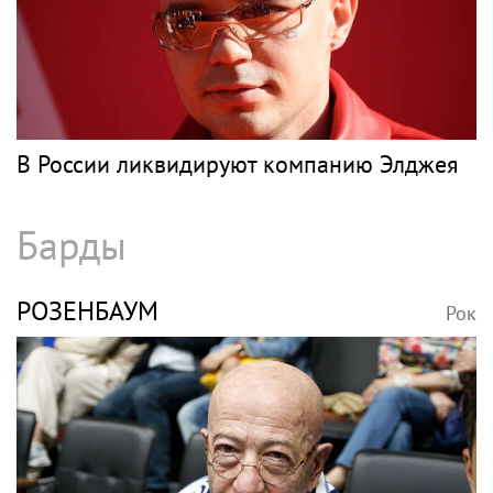
Рэп
РЭПЕР ST
Рок
Рэпер ST получил награду от Путина