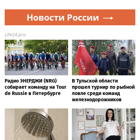
Перерасчет пенсии после
С наличными в наличии.
увольнения работающего
«Выберу.ру» составил
пенсионера
рейтинг кредитных карт
для снятия денег за июль
2026 года
Все города России от А до Я
Moscow.media
Шоу-биз
— сегодня и сейчас (ежесекундное
обновление новостей) от более чем 20 000
независимых тематических источников