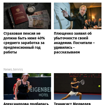
de Russie в Петербурге
ловле среди команд
железнодорожников
Горячая вода и здоровье:
Психосоматолог Елена
почему важен исправный
Вершинина: как за 3
водонагреватель
минуты вернуть себе
равновесие
Bigpot.news