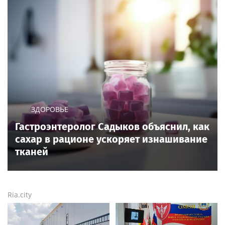
Волочкова рассказала,
Волочкова
что стала реже
раскритиковала
показывать шпагаты
концерт Билана в
из-за операции на ноге
Москве за плохую
организацию
Poisk-Music.ru
— тематический дочерний проект
популярных новостных сайтов
Life24.pro
и
BigPot.news
о музыке, музыкантах, певцах,
композиторах (слухи, сплетни, разговоры и
дискуссии о музыке, культуре, жанрах, VIP-скандалы
— в новостях и статьях). Тайны светской жизни
звёзд — в кадре и за кадром шоу-бизнеса сегодня
и
сейчас
. Новости о музыке, и не только...
Опубликовать свою новость по
теме
в любом
городе
и
регионе
можно мгновенно —
здесь
Rss.plus