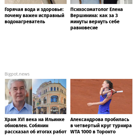
информации онлайн! Мы собрали
ВСЁ
, что
интересно по этому поводу —
СЕГОДНЯ
, а ещё
больше новостей —
здесь
.
Новости России
Life24.pro
Радио ЭНЕРДЖИ (NRG)
В Тульской области
собирает команду на Tour
прошел турнир по рыбной