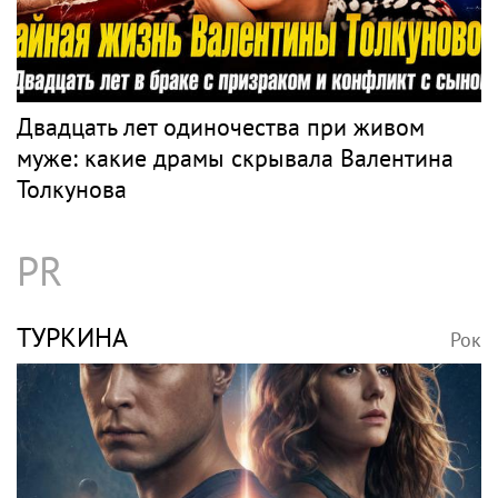
ПЕВИЦА
Рок
Певица Сати Казанова призналась, что
назвала дочь в честь индуистской богини
ТОЛКУНОВА
Рок