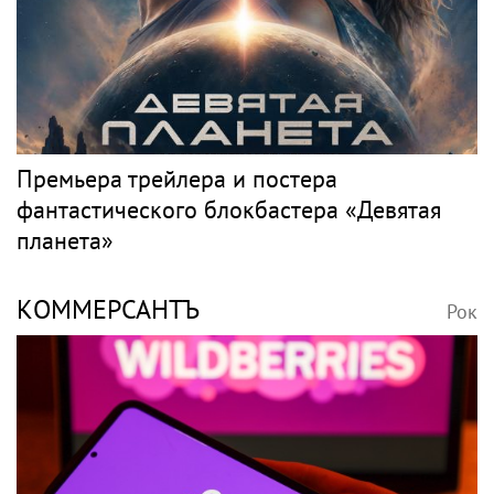
Двадцать лет одиночества при живом
муже: какие драмы скрывала Валентина
Толкунова
PR