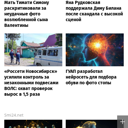
News.tennis
Александрова пробилась
Теннисист Медведев
в четвёртый круг
занял шестую строчку в
«тысячника» в Торонто
рейтинге ATP
Теннисистка Лютова
Диана Шнайдер вышла в
выиграла первый турнир
третий круг турнира WTA
под эгидой WTA
в Торонто