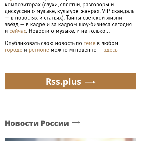
ЕКАТЕРИНА АЛЕКСАНДРОВА
Россиянка Александрова вышла в
четвертый круг "тысячника" в Торонто
Poisk-music.ru
SHOT: комик Слепаков
Южнокорейский
переписал свои
исполнитель песен Цоя
квартиры в РФ на
Сон Вон Соп захотел
родителей после
провести отпуск в
переезда
России