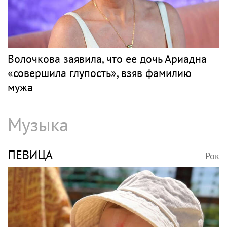
Рок
«Скучаю!»: Анна Нетребко трогательно
отреагировала на отъезд 17-летнего сына
в Данию
ВОЛОЧКОВА
Рок