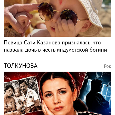
Волочкова заявила, что ее дочь Ариадна
«совершила глупость», взяв фамилию
мужа
Музыка