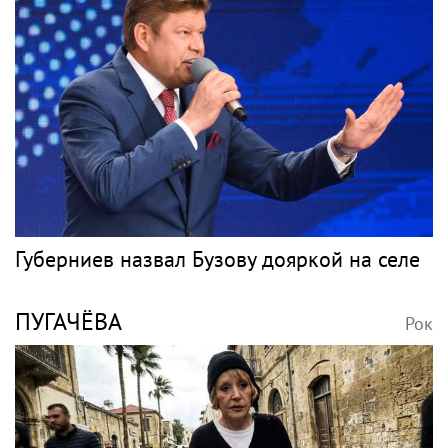
Фил Коллинз - о борьбе за жизнь: "Мне
очень повезло, что я выкарабкался"
АГУЗАРОВА
Рок
Молодой человек, который был на отдыхе
с Агузаровой, опроверг роман с певицей