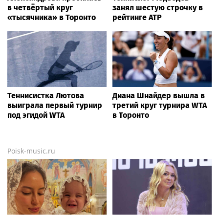
Храм XVI века на Ильинке
Александрова пробилась
обновлен. Собянин
в четвертый круг турнира
рассказал об итогах работ
WTA 1000 в Торонто
Страховая пенсия не
Плющенко заявил об
должна быть ниже 40%
убыточности своей
среднего заработка за
академии. Посчитали –
предпенсионный год
удивились -
работы
рассказываем