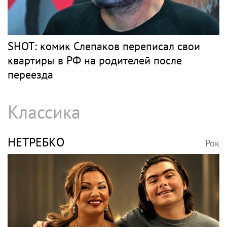
РОЗЕНБАУМ
Рок
Певец Александр Розенбаум назвал
Любовь Орлову настоящей звездой
СЛЕПАКОВ
Рок