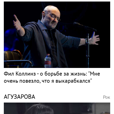
Баскова наградили
Нюша, Губерниев,
орденом «За заслуги
Голден. Звёздные гости
перед отечеством»
«Дня физкультурника»
IV степени
в Москве
Несчастный случай или
Путин наградил
чужие руки: СК сузил
Баскова орденом «За
загадку Усольцевых до
заслуги перед
двух версий
Отечеством» IV степени
Музыкальные
новости