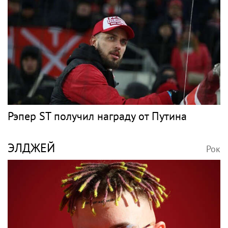
ПУГАЧЁВА
Рок
Врач объяснила, что происходит с резко
похудевшей Пугачёвой: "Вылечить уже
нельзя"