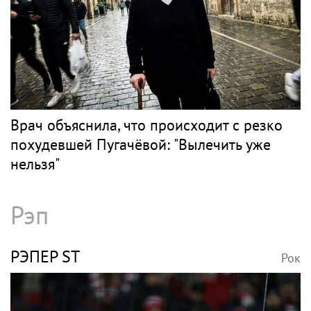
Поп
БУЗОВА
Рок
Губерниев назвал Бузову дояркой на селе