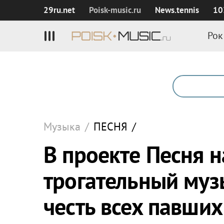
29ru.net
Poisk‑music.ru
News.tennis
10
Рок
Музыка
/
ПЕСНЯ
/
В проекте Песня н
трогательный муз
честь всех павших 