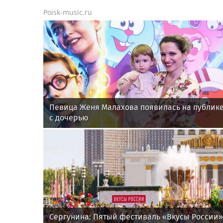
Poisk-music.ru
Певица Женя Малахова появилась на публик
с дочерью
Сергунина: Пятый фестиваль «Вкусы России»