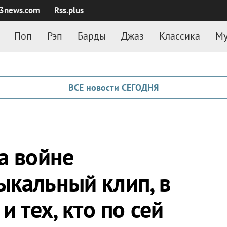
3news.com
Rss.plus
Поп
Рэп
Барды
Джаз
Классика
Му
ВСЕ новости СЕГОДНЯ
а войне
ыкальный клип, в
и тех, кто по сей