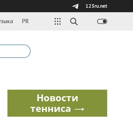
123ru.net
зыка
PR
Новости
тенниса