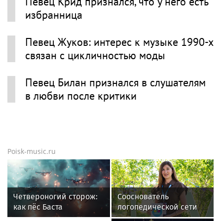
Певец Крид признался, что у него есть
избранница
Певец Жуков: интерес к музыке 1990-х
связан с цикличностью моды
Певец Билан признался в слушателям
в любви после критики
Poisk-music.ru
Четвероногий сторож:
Сооснователь
как пёс Баста
логопедической сети
предупреждает бойцов
«Разноцветные