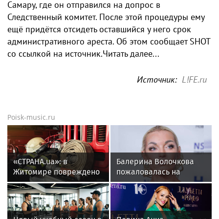
Самару, где он отправился на допрос в
Следственный комитет. После этой процедуры ему
ещё придётся отсидеть оставшийся у него срок
административного ареста. Об этом сообщает SHOT
со ссылкой на источник.Читать далее...
Источник:
L!FE.ru
Poisk-music.ru
«СТРАНА.ua»: в
Балерина Волочкова
Житомире повреждено
пожаловалась на
предприятие
отсутствие
«Кромберг энд
компенсаций за
Шуберт»
затопленную квартиру