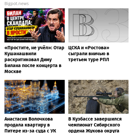
Bigpot.news
«Простите, не учёл»: Отар
ЦСКА и «Ростова»
Кушанашвили
сыграли вничью в
раскритиковал Диму
третьем туре РПЛ
Билана после концерта в
Москве
Анастасия Волочкова
В Кузбассе завершился
продала квартиру в
чемпионат Сибирского
Питере из-за суда с УК
ордена Жукова округа