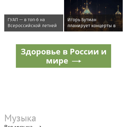
о дронах ВСУ
цыплята» выступила на
VK Fest
ГУАП — в топ‑6 на
Игорь Бутман
Всероссийской летней
планирует концерты в
Универсиаде по
Бразилии и Никарагуа
спортивному
в этом году
ориентированию
Здоровье в России и
мире
Музыка
Вся музыка