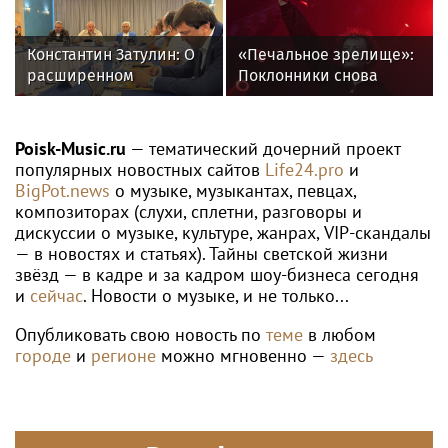
Константин Затулин: О
«Печальное зрелище»:
расширенном
Поклонники снова
заседании Совета
возмущены
Международного
«мычащим» на сцене
российско-армянского
Глебом Самойловым
Poisk-Music.ru
— тематический дочерний проект
«Лазаревского клуба»
популярных новостных сайтов
Life24.pro
и
BigPot.news
о музыке, музыкантах, певцах,
композиторах (слухи, сплетни, разговоры и
дискуссии о музыке, культуре, жанрах, VIP-скандалы
— в новостях и статьях). Тайны светской жизни
звёзд — в кадре и за кадром шоу-бизнеса сегодня
и
сейчас
. Новости о музыке, и не только...
Опубликовать свою новость по
теме
в любом
городе
и
регионе
можно мгновенно —
здесь