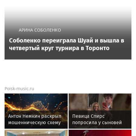
АРИНА СОБОЛЕНКО
Соболенко переиграла Шуай и вышла в
четвертый круг турнира в Торонто
Poisk-music.ru
Антон Немкин раскрыл
Певица Спирс
мошенническую схему
попросила у сыновей
с фейковыми сайтами
прощения за ошибки
ЦБ
прошлого