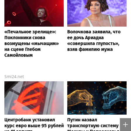
«Печальное зрелище»:
Волочкова заявила, что
Поклонники снова
ее дочь Ариадна
возмущены «мычащим»
«совершила глупость»,
на сцене Глебом
взяв фамилию мужа
Самойловым
Smi24.net
Центробанк установил
Путин назвал
курс евро выше 95 рублей
транспортную систему