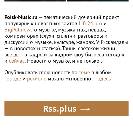
снялась с годовалой
Глеба Самойлова
дочерью в парной
заявила о травле
фотосессии
артиста
Poisk-Music.ru
— тематический дочерний проект
популярных новостных сайтов
Life24.pro
и
BigPot.news
о музыке, музыкантах, певцах,
композиторах (слухи, сплетни, разговоры и
дискуссии о музыке, культуре, жанрах, VIP-скандалы
— в новостях и статьях). Тайны светской жизни
звёзд — в кадре и за кадром шоу-бизнеса сегодня
и
сейчас
. Новости о музыке, и не только...
Опубликовать свою новость по
теме
в любом
городе
и
регионе
можно мгновенно —
здесь
Rss.plus