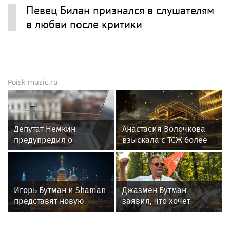
Певец Билан признался в слушателям
в любви после критики
Poisk-music.ru
Депутат Немкин
Анастасия Волочкова
предупредил о
взыскала с ТСЖ более
мошенниках,
5,2 млн рублей за
создающих поддельные
затопление
сайты ЦБ
Игорь Бутман и Shaman
Джазмен Бутман
представят новую
заявил, что хочет
премьеру 27 октября
сделать с Долиной
новую музыкальную