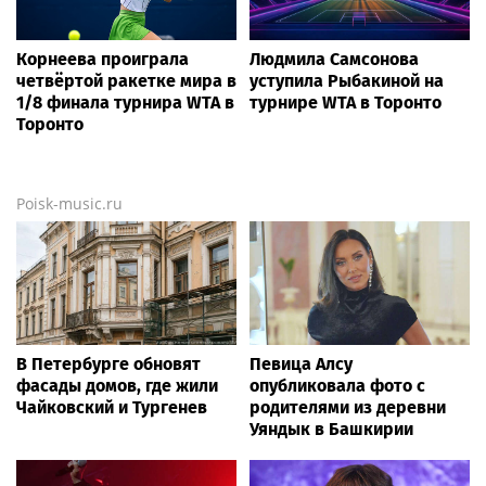
Корнеева проиграла
Людмила Самсонова
четвёртой ракетке мира в
уступила Рыбакиной на
1/8 финала турнира WTA в
турнире WTA в Торонто
Торонто
Poisk-music.ru
В Петербурге обновят
Певица Алсу
фасады домов, где жили
опубликовала фото с
Чайковский и Тургенев
родителями из деревни
Уяндык в Башкирии