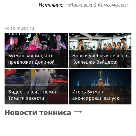
Источник:
«Московский Комсомолец»
Poisk-music.ru
Бутман заявил, что
Новый учебный сезон в
предложит Долиной
Колледже Вейдера:
кафедру в будущем
стартовали очные
джазовом вузе
программы подготовки
фитнес-тренеров и
специалистов
Видео: таксист помог
Игорь Бутман
индустрии здоровья
Тимати завести
анонсировал запуск
эксклюзивный Ferrari
первого джазового
Новости тенниса
F40 за 157 миллионов
вуза в России
рублей