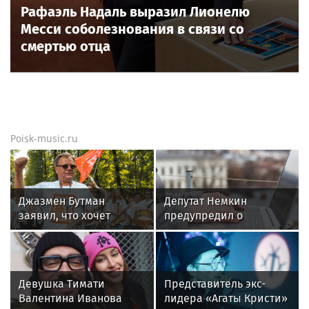
Рафаэль Надаль выразил Лионелю
Месси соболезнования в связи со
смертью отца
Poisk-music.ru
Джазмен Бутман
Депутат Немкин
заявил, что хочет
предупредил о
сделать с Долиной
мошенниках,
новую музыкальную
создающих поддельные
программу
сайты ЦБ
Девушка Тимати
Представитель экс-
Валентина Иванова
лидера «Агаты Кристи»