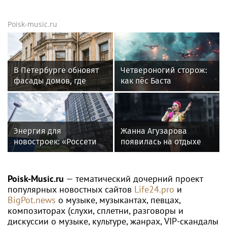
Poisk-music.ru
В Петербурге обновят
Четвероногий сторож:
фасады домов, где
как пёс Баста
жили Чайковский и
предупреждает бойцов
Тургенев
о дронах ВСУ
Энергия для
Жанна Агузарова
новостроек: «Россети
появилась на отдыхе
Новосибирск»
с 22-летним
обеспечили почти 12
фотографом
МВт мощности для
Poisk-Music.ru
— тематический дочерний проект
новых жилых
популярных новостных сайтов
Life24.pro
и
кварталов
BigPot.news
о музыке, музыкантах, певцах,
композиторах (слухи, сплетни, разговоры и
дискуссии о музыке, культуре, жанрах, VIP-скандалы