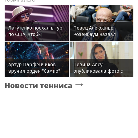
Лагутенко поехал в тур
Певец Александр
по США, чтобы
Розенбаум назвал
наскрести на
Любовь Орлову
восстановление
настоящей звездой
сгоревшего дома
Артур Парфенчиков
Певица Алсу
вручил орден "Сампо"
опубликовала фото с
семье Бориса Одлиса
родителями из
Новости тенниса
деревни Уяндык в
Башкирии