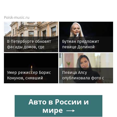
Poisk-music.ru
В Петербурге обновят
Бутман предложит
фасады домов, где
певице Долиной
жили Чайковский и
возглавить вокальное
Тургенев
отделение джазового
вуза
Умер режиссер Борис
Певица Алсу
Конунов, снявший
опубликовала фото с
фильм «Вам
родителями из
телеграмма»
деревни Уяндык в
Башкирии
Авто в России и
мире